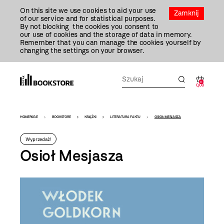
Przejdź
On this site we use cookies to aid your use
Do
Zamknij
of our service and for statistical purposes.
Treści
By not blocking the cookies you consent to
our use of cookies and the storage of data in memory.
Remember that you can manage the cookies yourself by
changing the settings on your browser.
0
0,00
Bookstore
HOMEPAGE
BOOKSTORE
KSIĄŻKI
LITERATURA FAKTU
OSIOŁ MESJASZA
-
Wyprzedaż!
szablon
Osioł Mesjasza
szczegóły