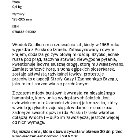
Waga:
0,4 kg
Wymiary:
125×205 mm
ISBN:
9788381911092
Włodek Goldkorn ma szesnaście lat, kiedy w 1968 roku
wyjeżdża z Polski do Izraela. Zafascynowany nowym
krajem, obdarza go żywiołową miłością. Szybko jednak
rusza pod prąd, zaczyna stawiać niewygodne pytania,
kwestionuje jedyną słuszną drogę, którą mu wskazywano.
Zamiast tańczyć horę, słucha egipskich piosenkarek,
zostaje aktywistą radykalnej lewicy, protestuje
przeciwko okupacji Strefy Gazy i Zachodniego Brzegu,
jako rekrut sprzeciwia się przełożonym.
Z czasem młody buntownik wyrasta na niezależnego
humanistę, który unika wydeptanych ścieżek. Jest
człowiekiem o tożsamości złożonej jak mozaika, który
w wielu językach czuje się jak w domu i nie odrzuca
żadnej ze swoich ojczyzn (do Polski i Izraela wkrótce
dołączą Włochy) – dużo im zawdzięcza, jeszcze więcej
od nich wymaga.
Najniższa cena, która obowiązywała w okresie 30 dni przed
wprowadzeniem promocji: 39.90 zł.