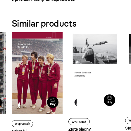
Similar products
Buy
Buy
W
Wyprzedaż!
Wyprzedaż!
Sło
Złote piachy