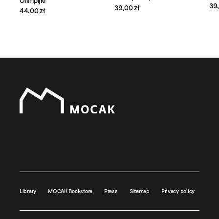
Olimpijki
39,
39,00 zł
44,00 zł
Library
MOCAK Bookstore
Press
Sitemap
Privacy policy