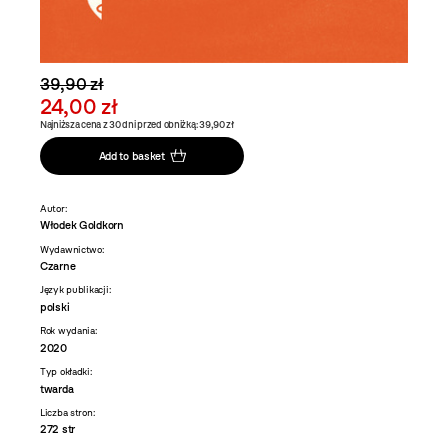
39,90 zł
24,00 zł
Najniższa cena z 30 dni przed obniżką: 39,90 zł
Add to basket
Autor:
Włodek Goldkorn
Wydawnictwo:
Czarne
Język publikacji:
polski
Rok wydania:
2020
Typ okładki:
twarda
Liczba stron:
272 str