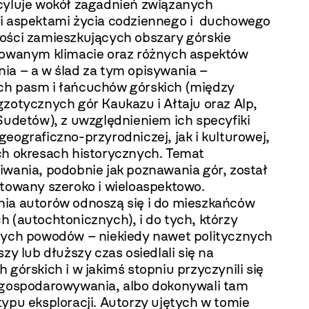
cyluje wokół zagadnień związanych
i aspektami życia codziennego i duchowego
ości zamieszkujących obszary górskie
cowanym klimacie oraz różnych aspektów
ia – a w ślad za tym opisywania –
h pasm i łańcuchów górskich (między
zotycznych gór Kaukazu i Ałtaju oraz Alp,
Sudetów), z uwzględnieniem ich specyfiki
eograficzno-przyrodniczej, jak i kulturowej,
h okresach historycznych. Temat
iwania, podobnie jak poznawania gór, został
ktowany szeroko i wieloaspektowo.
ia autorów odnoszą się i do mieszkańców
 (autochtonicznych), i do tych, którzy
tych powodów – niekiedy nawet politycznych
szy lub dłuższy czas osiedlali się na
 górskich i w jakimś stopniu przyczynili się
agospodarowywania, albo dokonywali tam
ypu eksploracji. Autorzy ujętych w tomie