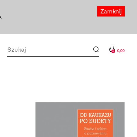
Zamknij
.
0,00
0