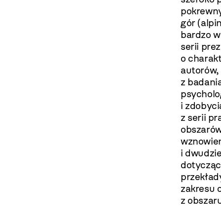
pokrewnyc
gór (alp
bardzo wa
serii pr
o charak
autorów,
z badania
psycholog
i zdobyci
z serii p
obszarów
wznowien
i dwudzi
dotycząc
przekład
zakresu 
z obszaru