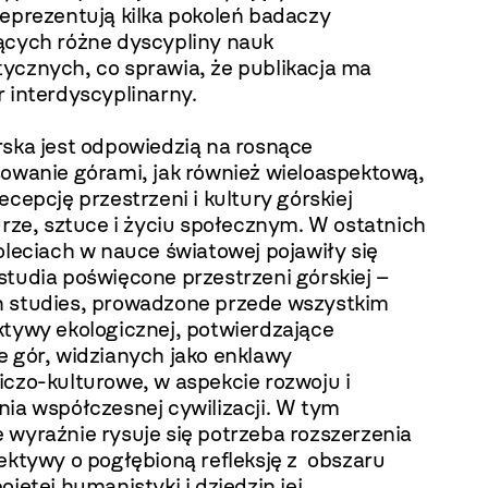
reprezentują kilka pokoleń badaczy
ących różne dyscypliny nauk
ycznych, co sprawia, że publikacja ma
 interdyscyplinarny.
rska jest odpowiedzią na rosnące
owanie górami, jak również wieloaspektową,
recepcję przestrzeni i kultury górskiej
urze, sztuce i życiu społecznym. W ostatnich
oleciach w nauce światowej pojawiły się
studia poświęcone przestrzeni górskiej –
 studies, prowadzone przede wszystkim
ktywy ekologicznej, potwierdzające
e gór, widzianych jako enklawy
iczo-kulturowe, w aspekcie rozwoju i
nia współczesnej cywilizacji. W tym
 wyraźnie rysuje się potrzeba rozszerzenia
ektywy o pogłębioną refleksję z obszaru
ojętej humanistyki i dziedzin jej