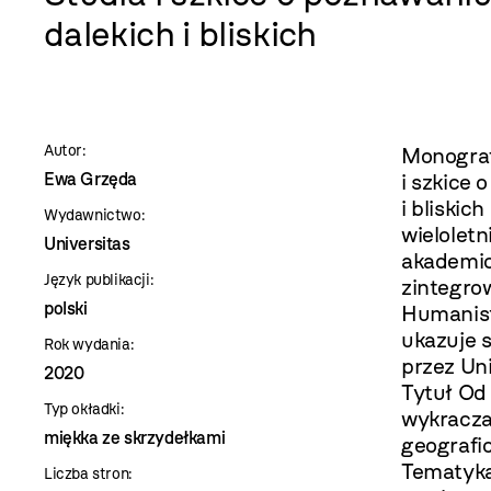
szablon
dalekich i bliskich
szczegóły
Autor:
Monograf
Ewa Grzęda
i szkice 
i bliski
Wydawnictwo:
wielolet
Universitas
akademic
Język publikacji:
zintegro
polski
Humanist
ukazuje s
Rok wydania:
przez Uni
2020
Tytuł Od
Typ okładki:
wykracza
miękka ze skrzydełkami
geografi
Tematyka
Liczba stron: