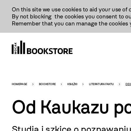
Przejdź
On this site we use cookies to aid your use of 
Do
By not blocking the cookies you consent to ou
Treści
Remember that you can manage the cookies yo
Bookstore
HOMEPAGE
BOOKSTORE
KSIĄŻKI
LITERATURA FAKTU
OD 
Od Kaukazu p
-
Studia i szkice o poznawaniu