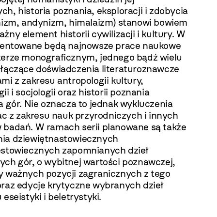
h, historia poznania, eksploracji i zdobycia
inizm, andynizm, himalaizm) stanowi bowiem
żny element historii cywilizacji i kultury. W
ezentowane będą najnowsze prace naukowe
terze monograficznym, jednego bądź wielu
 łączące doświadczenia literaturoznawcze
mi z zakresu antropologii kultury,
ii i socjologii oraz historii poznania
a gór. Nie oznacza to jednak wykluczenia
rac z zakresu nauk przyrodniczych i innych
 badań. W ramach serii planowane są także
ia dziewiętnastowiecznych
estowiecznych zapomnianych dzieł
ych gór, o wybitnej wartości poznawczej,
y ważnych pozycji zagranicznych z tego
oraz edycje krytyczne wybranych dzieł
 eseistyki i beletrystyki.