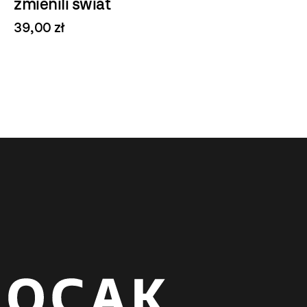
zmienili świat
39,00 zł