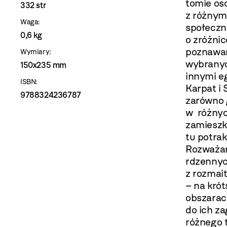
tomie os
332 str
z różnym
Waga:
społeczn
0,6 kg
o zróżni
poznawan
Wymiary:
wybranyc
150x235 mm
innymi eg
ISBN:
Karpat i 
9788324236787
zarówno g
w różnyc
zamieszk
tu potra
Rozważan
rdzennych
z rozmai
– na krót
obszarach
do ich z
różnego t