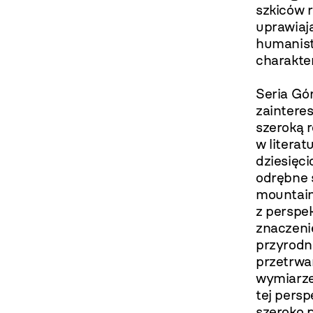
szkiców 
uprawiaj
humanist
charakter
Seria Gó
zainteres
szeroką 
w literat
dziesięci
odrębne 
mountain
z perspe
znaczeni
przyrodn
przetrwa
wymiarze
tej persp
szeroko p