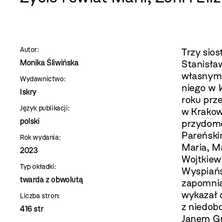
szablon
szczegóły
Autor:
Trzy sios
Monika Śliwińska
Stanisła
własnymi
Wydawnictwo:
niego w
Iskry
roku prze
Język publikacji:
w Krakow
polski
przydome
Pareńskim
Rok wydania:
Maria, M
2023
Wojtkiew
Typ okładki:
Wyspiańs
twarda z obwolutą
zapomnian
wykazał 
Liczba stron:
z niedob
416 str
Janem Gr