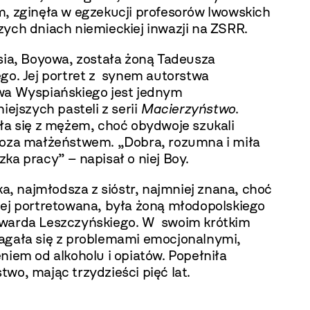
m, zginęła w egzekucji profesorów lwowskich
zych dniach niemieckiej inwazji na ZSRR.
usia, Boyowa, została żoną Tadeusza
ego. Jej portret z synem autorstwa
wa Wyspiańskiego jest jednym
niejszych pasteli z serii
Macierzyństwo
.
iła się z mężem, choć obydwoje szukali
poza małżeństwem. „Dobra, rozumna i miła
ka pracy” – napisał o niej Boy.
zka, najmłodsza z sióstr, najmniej znana, choć
iej portretowana, była żoną młodopolskiego
warda Leszczyńskiego. W swoim krótkim
agała się z problemami emocjonalnymi,
niem od alkoholu i opiatów. Popełniła
wo, mając trzydzieści pięć lat.