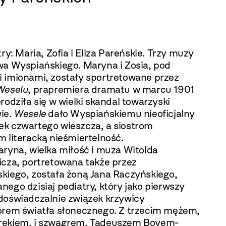
try: Maria, Zofia i Eliza Pareńskie. Trzy muzy
wa Wyspiańskiego. Maryna i Zosia, pod
 imionami, zostały sportretowane przez
Weselu
, prapremiera dramatu w marcu 1901
rodziła się w wielki skandal towarzyski
ie.
Wesele
dało Wyspiańskiemu nieoficjalny
k czwartego wieszcza, a siostrom
 literacką nieśmiertelność.
aryna, wielka miłość i muza Witolda
icza, portretowana także przez
kiego, została żoną Jana Raczyńskiego,
ego dzisiaj pediatry, który jako pierwszy
doświadczalnie związek krzywicy
orem światła słonecznego. Z trzecim mężem,
ekiem, i szwagrem, Tadeuszem Boyem-