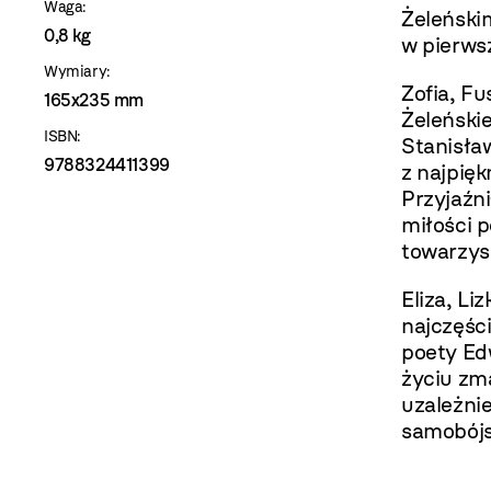
Waga:
Żeleński
0,8 kg
w pierws
Wymiary:
Zofia, F
165x235 mm
Żeleński
ISBN:
Stanisła
9788324411399
z najpięk
Przyjaźn
miłości 
towarzysz
Eliza, Li
najczęśc
poety Ed
życiu zm
uzależnie
samobójst