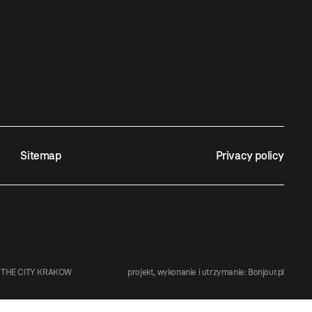
Sitemap
Privacy policy
 THE CITY KRAKOW
projekt, wykonanie i utrzymanie:
Bonjour.pl