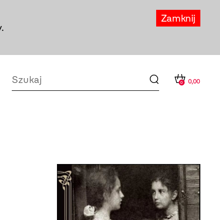
Zamknij
.
0,00
0