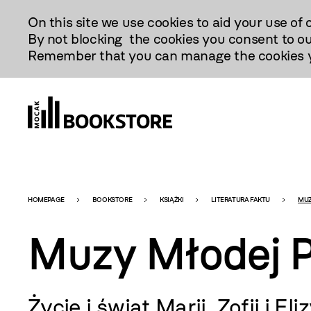
Przejdź
On this site we use cookies to aid your use of 
Do
By not blocking the cookies you consent to ou
Treści
Remember that you can manage the cookies yo
Bookstore
HOMEPAGE
BOOKSTORE
KSIĄŻKI
LITERATURA FAKTU
MUZ
Muzy Młodej P
-
Życie i świat Marii, Zofii i El