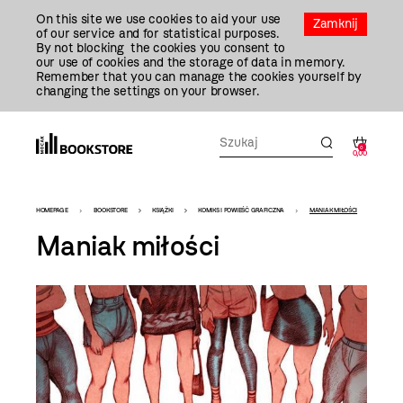
Przejdź
On this site we use cookies to aid your use
Do
Zamknij
of our service and for statistical purposes.
Treści
By not blocking the cookies you consent to
our use of cookies and the storage of data in memory.
Remember that you can manage the cookies yourself by
changing the settings on your browser.
0
0,00
Bookstore
HOMEPAGE
BOOKSTORE
KSIĄŻKI
KOMIKS I POWIEŚĆ GRAFICZNA
MANIAK MIŁOŚCI
-
Maniak miłości
szablon
szczegóły