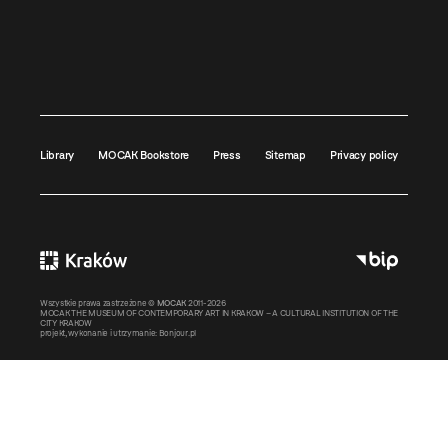
Library
MOCAK Bookstore
Press
Sitemap
Privacy policy
Wszystkie prawa zastrzeżone ©
MOCAK
2011-2026
MOCAK THE MUSEUM OF CONTEMPORARY ART IN KRAKOW – A CULTURAL INSTITUTION OF THE
CITY KRAKOW
projekt, wykonanie i utrzymanie:
Bonjour.pl