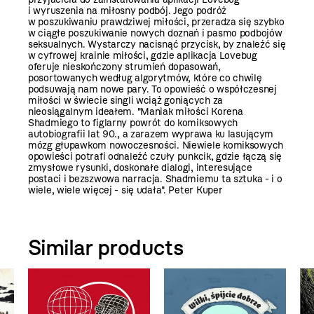
i wyruszenia na miłosny podbój. Jego podróż
w poszukiwaniu prawdziwej miłości, przeradza się szybko
w ciągłe poszukiwanie nowych doznań i pasmo podbojów
seksualnych. Wystarczy nacisnąć przycisk, by znaleźć się
w cyfrowej krainie miłości, gdzie aplikacja Lovebug
oferuje nieskończony strumień dopasowań,
posortowanych według algorytmów, które co chwilę
podsuwają nam nowe pary. To opowieść o współczesnej
miłości w świecie singli wciąż goniących za
nieosiągalnym ideałem. "Maniak miłości Korena
Shadmiego to figlarny powrót do komiksowych
autobiografii lat 90., a zarazem wyprawa ku lasującym
mózg głupawkom nowoczesności. Niewiele komiksowych
opowieści potrafi odnaleźć czuły punkcik, gdzie łączą się
zmysłowe rysunki, doskonałe dialogi, interesujące
postaci i bezszwowa narracja. Shadmiemu ta sztuka - i o
wiele, wiele więcej - się udała". Peter Kuper
Similar products