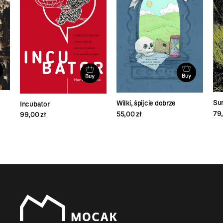
Buy
Buy
Su
Wilki, śpijcie dobrze
Incubator
79,
55,00 zł
99,00 zł