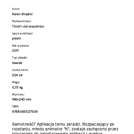
Autor:
Koren Shadmi
Wydawnictwo:
Timof i cisi wspolnicy
Język publikacji:
polski
Rok wydania:
2017
Typ okładki:
twarda
Liczba stron:
224 str
Waga:
0,75 kg
Wymiary:
168x240 mm
ISBN:
9788365527509
Samotność? Aplikacja temu zaradzi. Rozpaczający po
rozstaniu, młody animator "K", zostaje zachęcony przez
przyjaciela do zainstalowania aplikacji Lovebug