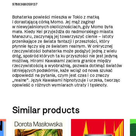
9788368059137
Bohaterka powieści mieszka w Tokio z matką
i dorastającą córką Momo. Jej mąż zaginął
w niewyjaśnionych okolicznościach, gdy Momo była
mała. Kiedy Kei przyjeżdża do nadmorskiego miasta
Manazuru, zaczynają jej towarzyszyć cienie – istoty
przenikające ze świata fantazji i przeszłości, który
płynnie łączy się ze światem realnym. W onirycznej
rzeczywistości bohaterka może podążyć jedną z wielu
dróg, spośród których ta ku przyszłości nie jest jedyną
możliwą. Hiromi Kawakami zaciera granice między
rzeczywistością a wyobraźnią, pozwala dotknąć światów
istniejących podskórnie, każe wciąż od nowa szukać
odpowiedzi na pytania, czym jest czas i co znaczy
„realne”. Język Kawakami hipnotyzuje i urzeka, tworząc
opowieść o różnych wymiarach utraty i tęsknoty.
Similar products