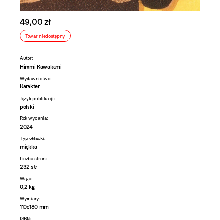
49,00 zł
Towar niedostępny
Autor:
Hiromi Kawakami
Wydawnictwo:
Karakter
Język publikacji:
polski
Rok wydania:
2024
Typ okładki:
miękka
Liczba stron:
232 str
Waga:
0,2 kg
Wymiary:
110x180 mm
ISBN: