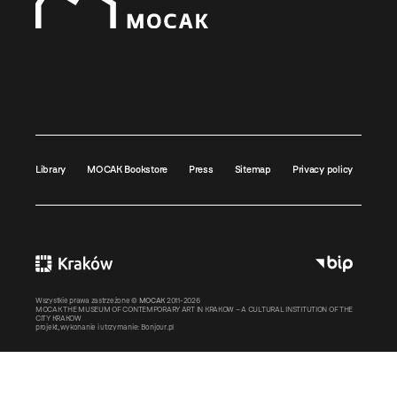
Library
MOCAK Bookstore
Press
Sitemap
Privacy policy
Wszystkie prawa zastrzeżone ©
MOCAK
2011-2026
MOCAK THE MUSEUM OF CONTEMPORARY ART IN KRAKOW – A CULTURAL INSTITUTION OF THE
CITY KRAKOW
projekt, wykonanie i utrzymanie:
Bonjour.pl