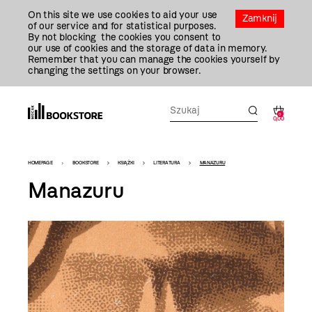
Przejdź
On this site we use cookies to aid your use
Do
Zamknij
of our service and for statistical purposes.
Treści
By not blocking the cookies you consent to
our use of cookies and the storage of data in memory.
Remember that you can manage the cookies yourself by
changing the settings on your browser.
0
0,00
Bookstore
HOMEPAGE
BOOKSTORE
KSIĄŻKI
LITERATURA
MANAZURU
-
Manazuru
szablon
szczegóły