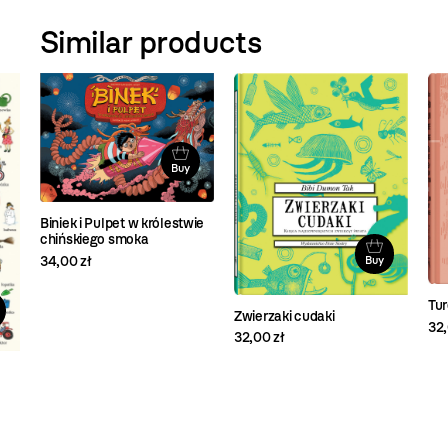
Similar products
Buy
Biniek i Pulpet w królestwie
chińskiego smoka
34,00 zł
Buy
Tu
Zwierzaki cudaki
32,
32,00 zł