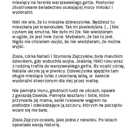
miesięcy na terenie warszawskiego getta. Poetycko
zilustrowane świadectwo ocalającej mocy miłości i
wyobraźni.
Nikt nie wie, że tu mieszka dziewczynka. Będziesz tu
mieszkała jak krasnoludek. Tak mi powiedziała. [...] Nie
czułam się smutna. Nie było mi źle. Nie wiedziałam
w ogóle, że jest inne życie. Myślałam, że tak to jest.
Nigdy nie chciałam wyjść, bo nie wiedziałam, że można
wyjść.
Zosia, córka Natalii i Szymona Zajczyków, była malutkim
dzieckiem, gdy wybuchła wojna. Jesienią 1940 roku wraz
z rodziną trafiła do warszawskiego getta. By ocalić córkę,
Natalia ukryła ją w piwnicy. Dziewczynka spędziła tam
długie miesiące tylko z ukochaną lalką, w świecie
wyobraźni stworzonym dla niej przez matkę.
Nie pamięta muru, głodnych ludzi na ulicach, opasek
z gwiazdą Dawida. Pamięta kasztany i listki, które
przynosiła jej mama, sanki rysowane węglem na
podłodze i odwiedzające ją szczury, których na początku
wcale się nie bała.
Zosia Zajczyk ocalała, jako jedna z niewielu. Po latach
opowiada swoją historię.