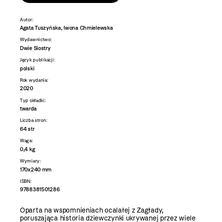
Autor:
Agata Tuszyńska, Iwona Chmielewska
Wydawnictwo:
Dwie Siostry
Język publikacji:
polski
Rok wydania:
2020
Typ okładki:
twarda
Liczba stron:
64 str
Waga:
0,4 kg
Wymiary:
170x240 mm
ISBN:
9788381501286
Oparta na wspomnieniach ocalałej z Zagłady,
poruszająca historia dziewczynki ukrywanej przez wiele