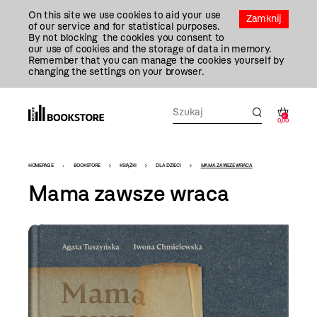
Przejdź
On this site we use cookies to aid your use
Do
Zamknij
of our service and for statistical purposes.
Treści
By not blocking the cookies you consent to
our use of cookies and the storage of data in memory.
Remember that you can manage the cookies yourself by
changing the settings on your browser.
0
0,00
Bookstore
HOMEPAGE
BOOKSTORE
KSIĄŻKI
DLA DZIECI
MAMA ZAWSZE WRACA
-
Mama zawsze wraca
szablon
szczegóły