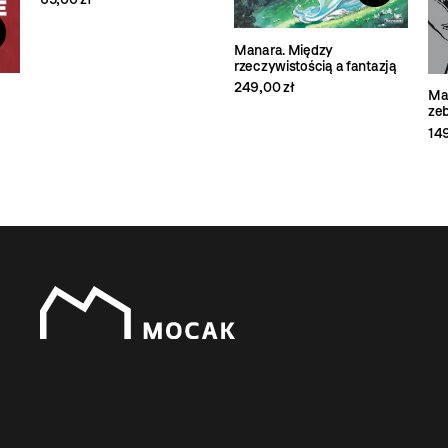
Manara. Między
rzeczywistością a fantazją
249,00 zł
Man
ze
149