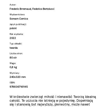
Autor:
Frederic Brremaud, Federico Bertolucci
Wydawnictwo:
Scream Comics
Język publikacji:
polski
Rok wydania:
2022
Typ okładki:
twarda
Liczba stron:
80 str
Waga:
0,8 kg
Wymiary:
240x320 mm
ISBN:
9788367161145
W królestwie zwierząt miłość i nienawiść Tworzą idealną
całość. Te uczucia nie istnieją w pojedynkę. Dopełniają
się i stanowią byt najwyższy, pierwotny, może nawet