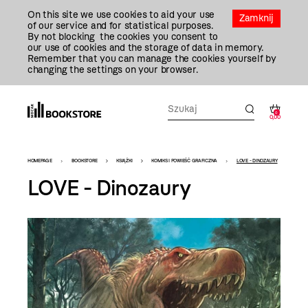
Przejdź
On this site we use cookies to aid your use
Do
Zamknij
of our service and for statistical purposes.
Treści
By not blocking the cookies you consent to
our use of cookies and the storage of data in memory.
Remember that you can manage the cookies yourself by
changing the settings on your browser.
0
0,00
Bookstore
HOMEPAGE
BOOKSTORE
KSIĄŻKI
KOMIKS I POWIEŚĆ GRAFICZNA
LOVE - DINOZAURY
-
LOVE - Dinozaury
szablon
szczegóły