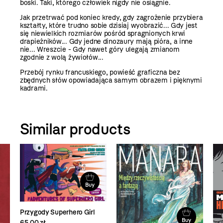
boski. Taki, którego człowiek nigdy nie osiągnie.
Jak przetrwać pod koniec kredy, gdy zagrożenie przybiera
kształty, które trudno sobie dzisiaj wyobrazić... Gdy jest
się niewielkich rozmiarów pośród spragnionych krwi
drapieżników... Gdy jedne dinozaury mają pióra, a inne
nie... Wreszcie - Gdy nawet góry ulegają zmianom
zgodnie z wolą żywiołów...
Przebój rynku francuskiego, powieść graficzna bez
zbędnych słów opowiadająca samym obrazem i pięknymi
kadrami.
Similar products
Buy
Przygody Superhero Girl
Buy
65,00 zł