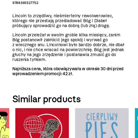
9788365527752
Lincoln to zrzędliwy, nieśmiertelny rewolwerowiec,
którego nie przestają prześladować Bóg i Diabeł
próbujący sprowadzić go na dobrą (lub złą) drogę.
Lincoln przeleżał w swoim grobie kilka miesięcy, zanim
Bóg postanowił zakłócić jego spokój i wyrwać go
z wiecznego snu. Lincolnowi było bardzo dobrze, nie dbał
o nic, i nie chce wracać na powierzchnię. Bóg jest jednak
głuchy na jego zrzędzenie i postanawia zmusić go do
ruszenia tyłkiem.
Najniższa cena, która obowiązywała w okresie 30 dni przed
wprowadzeniem promocji:
42 zł.
Similar products