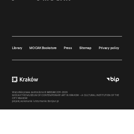
Library
MOCAK Bookstore
Press
Sitemap
Privacy policy
Wszystkie prawa zastrzeżone ©
MOCAK
2011-2026
MOCAK THE MUSEUM OF CONTEMPORARY ART IN KRAKOW – A CULTURAL INSTITUTION OF THE
CITY KRAKOW
projekt, wykonanie i utrzymanie:
Bonjour.pl