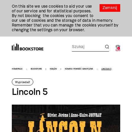
Przejdź
On this site we use cookies to aid your use
Do
Zamknij
of our service and for statistical purposes.
Treści
By not blocking the cookies you consent to
our use of cookies and the storage of data in memory.
Remember that you can manage the cookies yourself by
changing the settings on your browser.
0
0,00
Bookstore
HOMEPAGE
BOOKSTORE
KSIĄŻKI
KOMIKS I POWIEŚĆ GRAFICZNA
LINCOLN 5
-
Wyprzedaż!
szablon
Lincoln 5
szczegóły