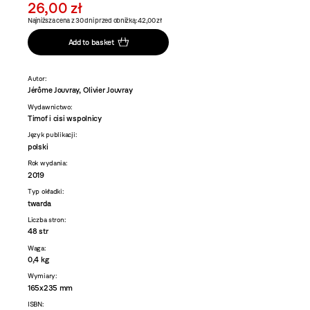
26,00 zł
Najniższa cena z 30 dni przed obniżką: 42,00 zł
Add to basket
Autor:
Jérôme Jouvray, Olivier Jouvray
Wydawnictwo:
Timof i cisi wspolnicy
Język publikacji:
polski
Rok wydania:
2019
Typ okładki:
twarda
Liczba stron:
48 str
Waga:
0,4 kg
Wymiary:
165x235 mm
ISBN: