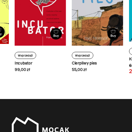
Buy
Buy
W
Wyprzedaż!
Wyprzedaż!
Ks
Cierpliwy pies
Incubator
69,
55,00 zł
99,00 zł
25