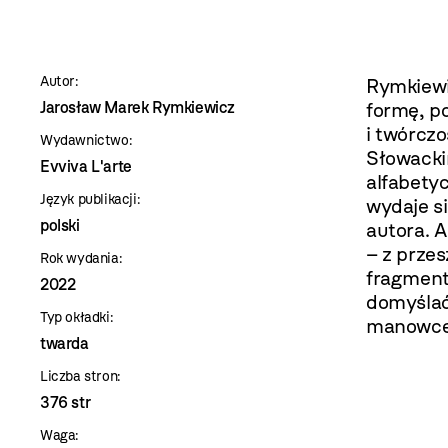
szablon
szczegóły
Autor:
Rymkiewi
Jarosław Marek Rymkiewicz
formę, p
i twórczo
Wydawnictwo:
Słowackim
Evviva L'arte
alfabety
Język publikacji:
wydaje si
polski
autora. A
– z przes
Rok wydania:
fragmenty
2022
domyślać
Typ okładki:
manowce
twarda
Liczba stron:
376 str
Waga: