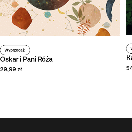
Wyprzedaż!
K
Oskar i Pani Róża
54
29,99 zł