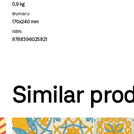
0,9 kg
Wymiary:
170x240 mm
ISBN:
9788396025821
Similar pro