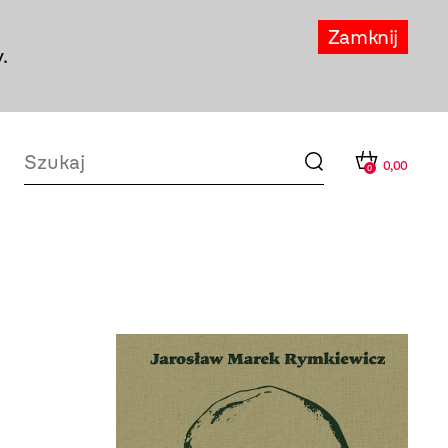
Zamknij
.
0,00
0