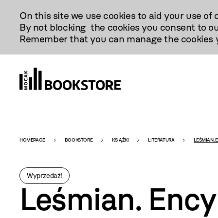
Przejdź
On this site we use cookies to aid your use of 
Do
By not blocking the cookies you consent to ou
Treści
Remember that you can manage the cookies yo
Bookstore
HOMEPAGE
BOOKSTORE
KSIĄŻKI
LITERATURA
LEŚMIAN. 
-
Wyprzedaż!
Leśmian. Ency