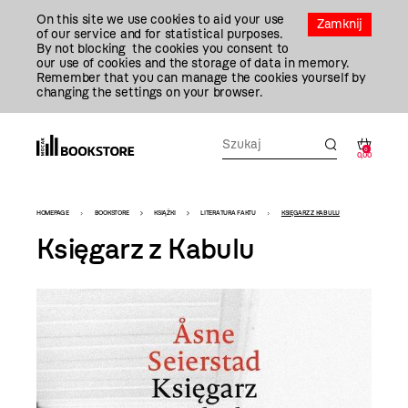
Przejdź
On this site we use cookies to aid your use
Do
Zamknij
of our service and for statistical purposes.
Treści
By not blocking the cookies you consent to
our use of cookies and the storage of data in memory.
Remember that you can manage the cookies yourself by
changing the settings on your browser.
0
0,00
Bookstore
HOMEPAGE
BOOKSTORE
KSIĄŻKI
LITERATURA FAKTU
KSIĘGARZ Z KABULU
-
Księgarz z Kabulu
szablon
szczegóły