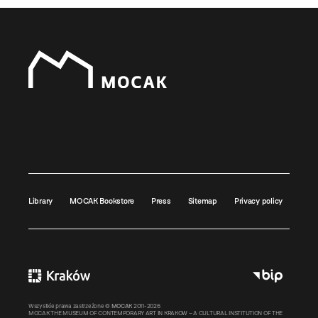
Library
MOCAK Bookstore
Press
Sitemap
Privacy policy
Wszystkie prawa zastrzeżone ©
MOCAK
2011-2026
MOCAK THE MUSEUM OF CONTEMPORARY ART IN KRAKOW – A CULTURAL INSTITUTION OF THE