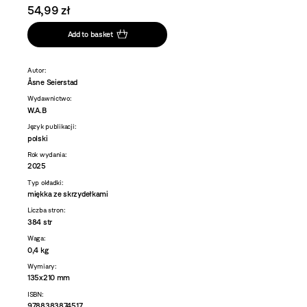
54,99 zł
Add to basket
Autor:
Åsne Seierstad
Wydawnictwo:
W.A.B
Język publikacji:
polski
Rok wydania:
2025
Typ okładki:
miękka ze skrzydełkami
Liczba stron:
384 str
Waga:
0,4 kg
Wymiary:
135x210 mm
ISBN:
9788383874517