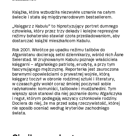
Książka, która wzbudziła niezwykłe uznanie na całym
świecie i stała się międzynarodowym bestsellerem.
„Księgarz z Kabulu” to hipnotyzujący portret dumnego
człowie­ka, który przez trzy dekady i kolejne represyjne
reżimy boha­tersko stawiał czoła prześladowaniom, aby
dostarczać książki mieszkańcom Kabulu.
Rok 2001. Wkrótce po upadku reżimu talibów do
Afganistanu docierają setki dziennikarzy, wśród nich Åsne
Seierstad. W zruj­nowanym Kabulu poznaje właściciela
księgarni – afgańskiego patriotę, erudytę, a przy tym
fascynującego mężczyznę. Reporterka jest zauroczona
barwnymi opowieściami o pry­watnej wojnie, którą
księgarz toczył w obronie rodzimej sztuki i literatury,
w czasach gdy wokół coraz śmielej poczynali sobie
radykałowie: komuniści, talibowie i mudżahedini. Tym
większy szok stanowi dla niej poznanie domu Afgań­czyka
i reguł, którym podlegają wszyscy członkowie rodziny.
Dociera do niej, że ma przed sobą rzeczywistość, której
nie spo­sób oceniać według kryteriów zachodniego
świata.