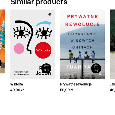
Similar products
Buy
Buy
Prywatne rewolucje
Wiktoria
Jak
59,99 zł
49,99 zł
49,