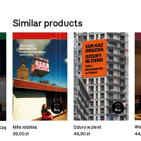
Similar products
Buy
Buy
Wsz
Miła robótka
Dziury w ziemi
czą
44,
39,00 zł
46,90 zł