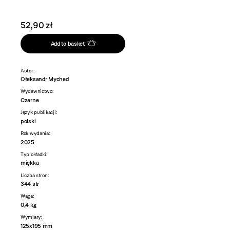
52,90 zł
Add to basket
Autor:
Ołeksandr Myched
Wydawnictwo:
Czarne
Język publikacji:
polski
Rok wydania:
2025
Typ okładki:
miękka
Liczba stron:
344 str
Waga:
0,4 kg
Wymiary:
125x195 mm