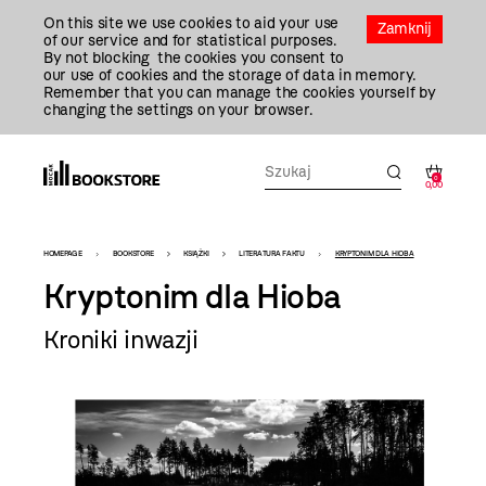
Przejdź
On this site we use cookies to aid your use
Do
Zamknij
of our service and for statistical purposes.
Treści
By not blocking the cookies you consent to
our use of cookies and the storage of data in memory.
Remember that you can manage the cookies yourself by
changing the settings on your browser.
0
0,00
Bookstore
HOMEPAGE
BOOKSTORE
KSIĄŻKI
LITERATURA FAKTU
KRYPTONIM DLA HIOBA
-
Kryptonim dla Hioba
szablon
Kroniki inwazji
szczegóły