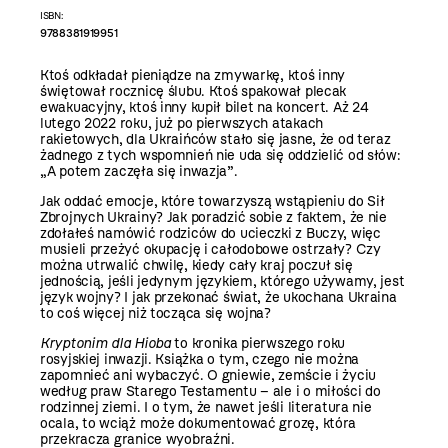
ISBN:
9788381919951
Ktoś odkładał pieniądze na zmywarkę, ktoś inny
świętował rocznicę ślubu. Ktoś spakował plecak
ewakuacyjny, ktoś inny kupił bilet na koncert. Aż 24
lutego 2022 roku, już po pierwszych atakach
rakietowych, dla Ukraińców stało się jasne, że od teraz
żadnego z tych wspomnień nie uda się oddzielić od słów:
„A potem zaczęła się inwazja”.
Jak oddać emocje, które towarzyszą wstąpieniu do Sił
Zbrojnych Ukrainy? Jak poradzić sobie z faktem, że nie
zdołałeś namówić rodziców do ucieczki z Buczy, więc
musieli przeżyć okupację i całodobowe ostrzały? Czy
można utrwalić chwilę, kiedy cały kraj poczuł się
jednością, jeśli jedynym językiem, którego używamy, jest
język wojny? I jak przekonać świat, że ukochana Ukraina
to coś więcej niż tocząca się wojna?
Kryptonim dla Hioba
to kronika pierwszego roku
rosyjskiej inwazji. Książka o tym, czego nie można
zapomnieć ani wybaczyć. O gniewie, zemście i życiu
według praw Starego Testamentu – ale i o miłości do
rodzinnej ziemi. I o tym, że nawet jeśli literatura nie
ocala, to wciąż może dokumentować grozę, która
przekracza granice wyobraźni.