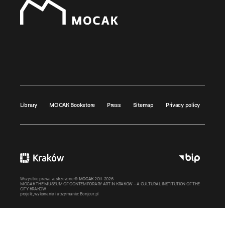
Library
MOCAK Bookstore
Press
Sitemap
Privacy policy
Wszystkie prawa zastrzeżone ©
MOCAK
2011-2026
MOCAK THE MUSEUM OF CONTEMPORARY ART IN KRAKOW – A CULTURAL INSTITUTION OF THE
CITY KRAKOW
projekt, wykonanie i utrzymanie:
Bonjour.pl