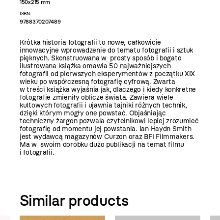
150x215 mm
ISBN:
9788370207489
Krótka historia fotografii to nowe, całkowicie
innowacyjne wprowadzenie do tematu fotografii i sztuk
pięknych. Skonstruowana w prosty sposób i bogato
ilustrowana książka omawia 50 najważniejszych
fotografii od pierwszych eksperymentów z początku XIX
wieku po współczesną fotografię cyfrową. Zwarta
w treści książka wyjaśnia jak, dlaczego i kiedy konkretne
fotografie zmieniły oblicze świata. Zawiera wiele
kultowych fotografii i ujawnia tajniki różnych technik,
dzięki którym mogły one powstać. Objaśniając
techniczny żargon pozwala czytelnikowi lepiej zrozumieć
fotografię od momentu jej powstania. Ian Haydn Smith
jest wydawcą magazynów Curzon oraz BFI Filmmakers.
Ma w swoim dorobku dużo publikacji na temat filmu
i fotografii.
Similar products