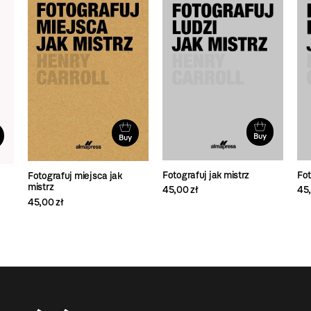
Buy
Buy
Fotografuj jak mistrz
Fot
Fotografuj miejsca jak
mistrz
45,00 zł
45,
45,00 zł