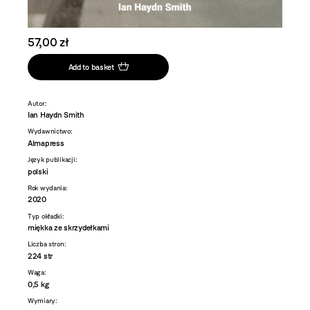
57,00 zł
Add to basket
Autor:
Ian Haydn Smith
Wydawnictwo:
Almapress
Język publikacji:
polski
Rok wydania:
2020
Typ okładki:
miękka ze skrzydełkami
Liczba stron:
224 str
Waga:
0,5 kg
Wymiary: