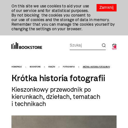
Przejdź
On this site we use cookies to aid your use
Do
Zamknij
of our service and for statistical purposes.
Treści
By not blocking the cookies you consent to
our use of cookies and the storage of data in memory.
Remember that you can manage the cookies yourself by
changing the settings on your browser.
0
0,00
Bookstore
HOMEPAGE
BOOKSTORE
KSIĄŻKI
FOTOGRAFIA
KRÓTKA HISTORIA FOTOGRAFII
-
Krótka historia fotografii
szablon
Kieszonkowy przewodnik po
szczegóły
kierunkach, dziełach, tematach
i technikach