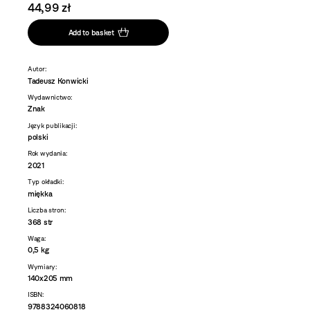
44,99 zł
Add to basket
Autor:
Tadeusz Konwicki
Wydawnictwo:
Znak
Język publikacji:
polski
Rok wydania:
2021
Typ okładki:
miękka
Liczba stron:
368 str
Waga:
0,5 kg
Wymiary:
140x205 mm
ISBN:
9788324060818