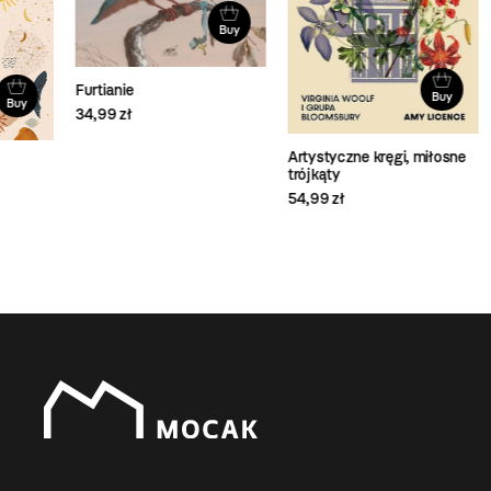
Buy
Furtianie
Buy
34,99 zł
Wia
Artystyczne kręgi, miłosne
59,
trójkąty
54,99 zł