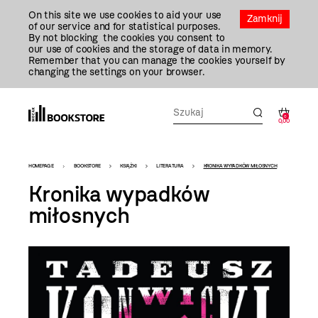
Przejdź
On this site we use cookies to aid your use
Do
Zamknij
of our service and for statistical purposes.
Treści
By not blocking the cookies you consent to
our use of cookies and the storage of data in memory.
Remember that you can manage the cookies yourself by
changing the settings on your browser.
0
0,00
Bookstore
HOMEPAGE
BOOKSTORE
KSIĄŻKI
LITERATURA
KRONIKA WYPADKÓW MIŁOSNYCH
-
Kronika wypadków
szablon
miłosnych
szczegóły