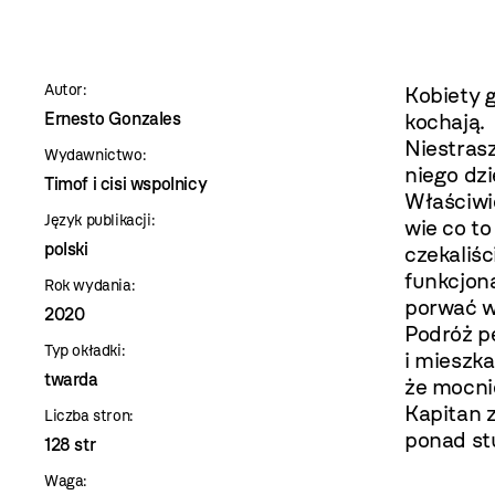
szablon
szczegóły
Autor:
Kobiety g
Ernesto Gonzales
kochają.
Niestrasz
Wydawnictwo:
niego dzi
Timof i cisi wspolnicy
Właściwie
Język publikacji:
wie co t
polski
czekaliśc
funkcjona
Rok wydania:
porwać w
2020
Podróż p
Typ okładki:
i mieszk
twarda
że mocnie
Kapitan 
Liczba stron:
ponad stu
128 str
Waga: