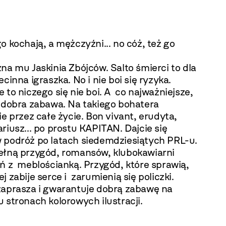
o kochają, a mężczyźni... no cóż, też go
na mu Jaskinia Zbójców. Salto śmierci to dla
ecinna igraszka. No i nie boi się ryzyka.
 to niczego się nie boi. A co najważniejsze,
o dobra zabawa. Na takiego bohatera
ie przez całe życie. Bon vivant, erudyta,
riusz... po prostu KAPITAN. Dajcie się
 podróż po latach siedemdziesiątych PRL-u.
ełną przygód, romansów, klubokawiarni
ań z meblościanką. Przygód, które sprawią,
j zabije serce i zarumienią się policzki.
zaprasza i gwarantuje dobrą zabawę na
 stronach kolorowych ilustracji.