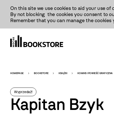
Przejdź
On this site we use cookies to aid your use of 
Do
By not blocking the cookies you consent to ou
Treści
Remember that you can manage the cookies yo
Bookstore
HOMEPAGE
BOOKSTORE
KSIĄŻKI
KOMIKS I POWIEŚĆ GRAFICZNA
-
Wyprzedaż!
Kapitan Bzyk