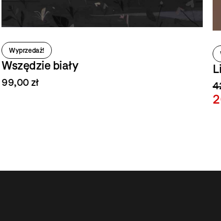
Wyprzedaż!
Wszędzie biały
L
99,00 zł
42
2