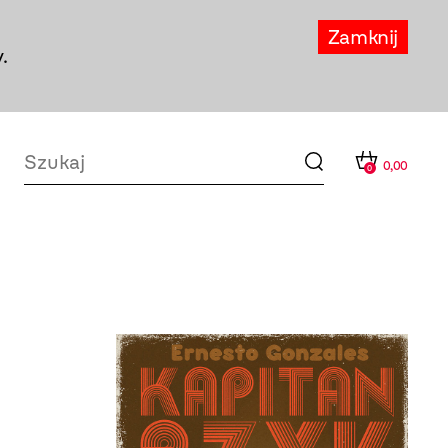
Zamknij
.
0,00
0