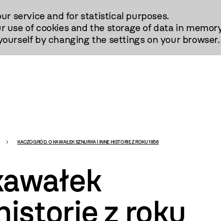
our service and for statistical purposes.
r use of cookies and the storage of data in memory
urself by changing the settings on your browser.
KACZOGRÓD. O KAWAŁEK SZNURKA I INNE HISTORIE Z ROKU 1956
kawałek
historie z roku