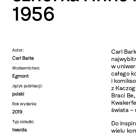
szablon
1956
szczegóły
Autor:
Carl Bar
Carl Barks
najwybit
w uniwer
Wydawnictwo:
całego k
Egmont
i komikso
Język publikacji:
z Kaczog
polski
Braci Be,
Kwakerfel
Rok wydania:
świata –
2019
Typ okładki:
Do inspir
twarda
wielu ko