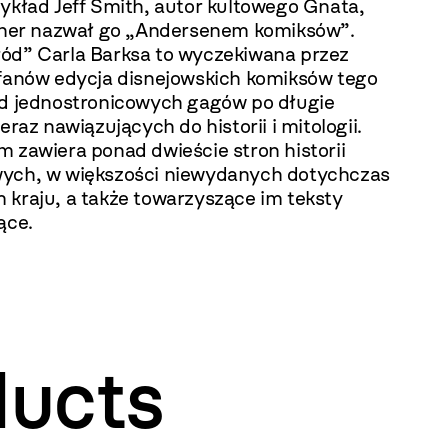
ykład Jeff Smith, autor kultowego Gnata,
isner nazwał go „Andersenem komiksów”.
ód” Carla Barksa to wyczekiwana przez
 fanów edycja disnejowskich komiksów tego
od jednostronicowych gagów po długie
ieraz nawiązujących do historii i mitologii.
 zawiera ponad dwieście stron historii
ych, w większości niewydanych dotychczas
 kraju, a także towarzyszące im teksty
ące.
ducts