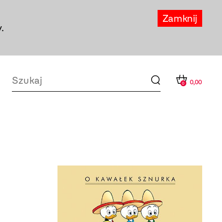
Zamknij
.
0,00
0