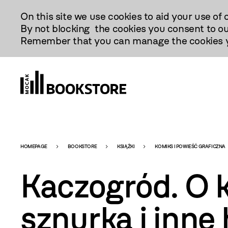
Przejdź
On this site we use cookies to aid your use of 
Do
By not blocking the cookies you consent to ou
Treści
Remember that you can manage the cookies yo
Bookstore
HOMEPAGE
BOOKSTORE
KSIĄŻKI
KOMIKS I POWIEŚĆ GRAFICZNA
Kaczogród. O 
-
sznurka i inne 