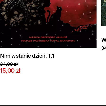
W
34
Nim wstanie dzień. T.1
34,99 zł
15,00 zł