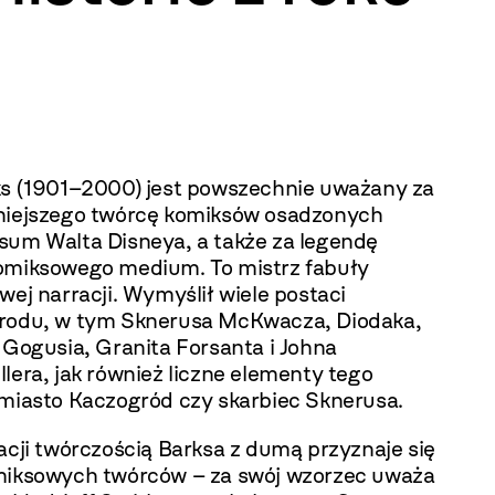
ks (1901–2000) jest powszechnie uważany za
niejszego twórcę komiksów osadzonych
sum Walta Disneya, a także za legendę
omiksowego medium. To mistrz fabuły
wej narracji. Wymyślił wiele postaci
rodu, w tym Sknerusa McKwacza, Diodaka,
 Gogusia, Granita Forsanta i Johna
lera, jak również liczne elementy tego
 miasto Kaczogród czy skarbiec Sknerusa.
acji twórczością Barksa z dumą przyznaje się
miksowych twórców – za swój wzorzec uważa