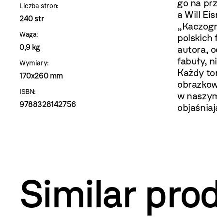
go na prz
Liczba stron:
a Will E
240 str
„Kaczogr
Waga:
polskich
0,9 kg
autora, 
fabuły, n
Wymiary:
Każdy tom
170x260 mm
obrazkow
ISBN:
w naszym
9788328142756
objaśniaj
Similar pro