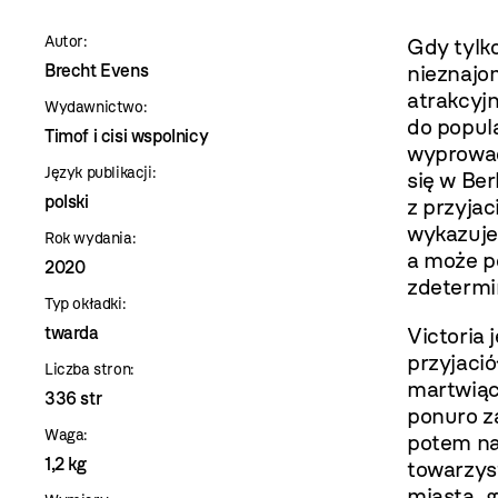
szablon
Autor:
Gdy tylko
szczegóły
Brecht Evens
nieznajo
atrakcyj
Wydawnictwo:
do popula
Timof i cisi wspolnicy
wyprowadz
Język publikacji:
się w Ber
polski
z przyjac
wykazuje
Rok wydania:
a może po
2020
zdetermi
Typ okładki:
twarda
Victoria 
przyjació
Liczba stron:
martwiąc 
336 str
ponuro z
Waga:
potem nag
1,2 kg
towarzyst
miasta, 