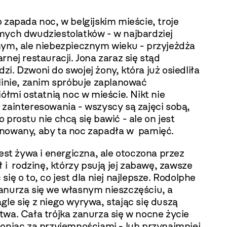
 zapada noc, w belgijskim mieście, troje
mych dwudziestolatków - w najbardziej
nym, ale niebezpiecznym wieku - przyjeżdża
rnej restauracji. Jona zaraz się stąd
i. Dzwoni do swojej żony, która już osiedliła
linie, zanim spróbuje zaplanować
iółmi ostatnią noc w mieście. Nikt nie
 zainteresowania - wszyscy są zajęci sobą,
 prostu nie chcą się bawić - ale on jest
nowany, aby ta noc zapadła w pamięć.
jest żywa i energiczna, ale otoczona przez
ł i rodzinę, którzy psują jej zabawę, zawsze
się o to, co jest dla niej najlepsze. Rodolphe
anurza się we własnym nieszczęściu, a
le się z niego wyrywa, stając się duszą
wa. Cała trójka zanurza się w nocne życie
goniąc za przyjemnościami - lub przynajmniej