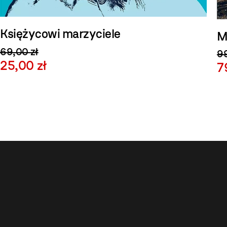
Księżycowi marzyciele
M
69,00 zł
99
25,00 zł
7