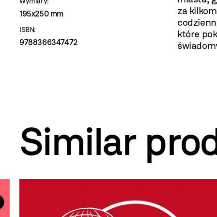
Wymiary:
za kilko
195x250 mm
codzienn
ISBN:
które po
9788366347472
świadomy
Similar pro