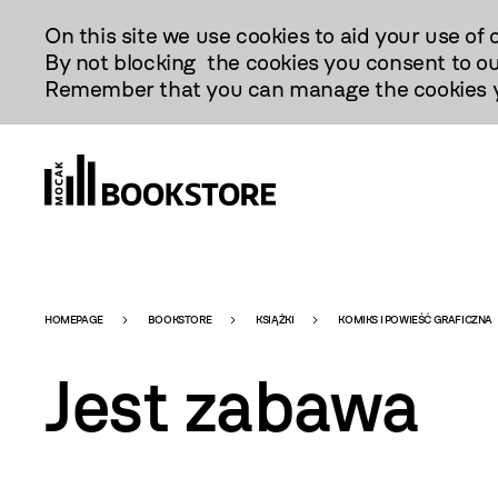
Przejdź
On this site we use cookies to aid your use of 
Do
By not blocking the cookies you consent to ou
Treści
Remember that you can manage the cookies yo
Bookstore
HOMEPAGE
BOOKSTORE
KSIĄŻKI
KOMIKS I POWIEŚĆ GRAFICZNA
Jest zabawa
-