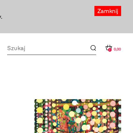
Zamknij
.
0,00
0