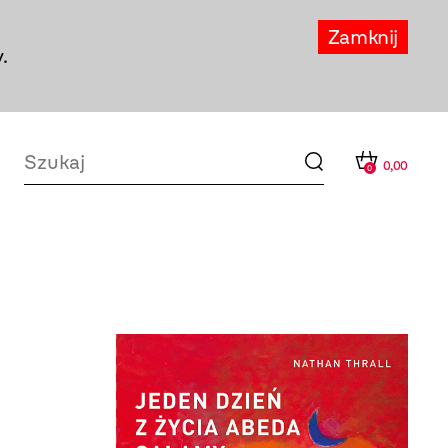
Zamknij
.
0,00
0