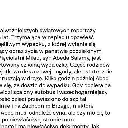
najważniejszych światowych reportaży
h lat. Trzymająca w napięciu opowieść
ęśliwym wypadku, z której wyłania się
ący obraz życia w państwie podzielonym
ęcioletni Milad, syn Abeda Salamy, jest
towany szkolną wycieczką. Część rodziców
wyjątkowo deszczowej pogody, ale ostatecznie
ruszają w drogę. Kilka godzin później Abed
e się, że doszło do wypadku. Gdy dociera na
 widzi spalony autobus i wszechogarniający
ęść dzieci przewieziono do szpitali
limie i na Zachodnim Brzegu, niektóre
 Abed musi odnaleźć syna, ale czy mu się to
t po niewłaściwej stronie muru
jnego i ma niewłaściwe dokumenty. Jak