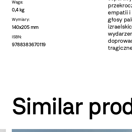
Waga:
przekroc
0,4 kg
empatii i
głosy pa
Wymiary:
izraelski
140x205 mm
wydarzeni
ISBN:
doprowad
9788383670119
tragiczn
Similar pro