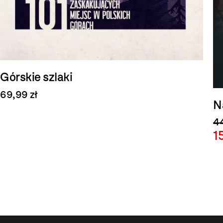
Górskie szlaki
69,99 zł
N
44
1