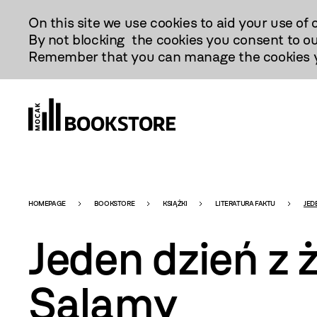
Przejdź
On this site we use cookies to aid your use of 
Do
By not blocking the cookies you consent to ou
Treści
Remember that you can manage the cookies yo
Bookstore
HOMEPAGE
BOOKSTORE
KSIĄŻKI
LITERATURA FAKTU
JED
Jeden dzień z 
-
Salamy