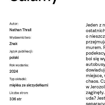
szablon
szczegóły
Autor:
Jeden z 
Nathan Thrall
ostatnic
o nieszcz
Wydawnictwo:
przejmuj
Znak
murem. Pi
Język publikacji:
podekscy
polski
boi się 
autobusy 
Rok wydania:
dowiaduj
2024
miejsce,
Typ okładki:
chaos. Cz
miękka ze skrzydełkami
w Jerozo
zaginęły.
Liczba stron:
uda? Jes
336 str
separacy