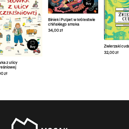
Buy
Biniek i Pulpet w królestwie
chińskiego smoka
34,00 zł
Buy
Tu
Zwierzaki cudaki
32,
32,00 zł