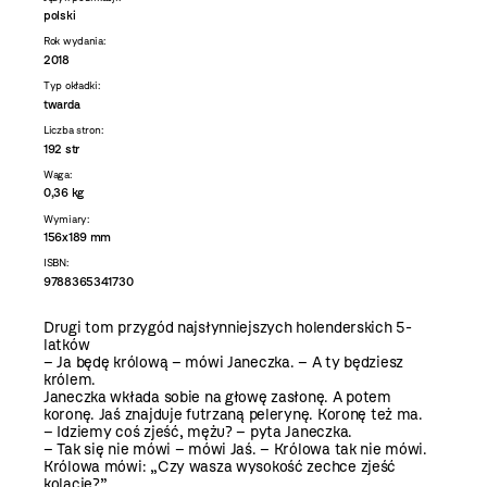
polski
Rok wydania:
2018
Typ okładki:
twarda
Liczba stron:
192 str
Waga:
0,36 kg
Wymiary:
156x189 mm
ISBN:
9788365341730
Drugi tom przygód najsłynniejszych holenderskich 5-
latków
– Ja będę królową – mówi Janeczka. – A ty będziesz
królem.
Janeczka wkłada sobie na głowę zasłonę. A potem
koronę. Jaś znajduje futrzaną pelerynę. Koronę też ma.
– Idziemy coś zjeść, mężu? – pyta Janeczka.
– Tak się nie mówi – mówi Jaś. – Królowa tak nie mówi.
Królowa mówi: „Czy wasza wysokość zechce zjeść
kolację?”.