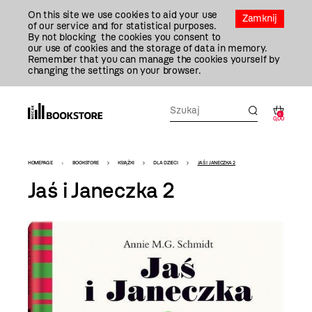
Przejdź
On this site we use cookies to aid your use
Do
Zamknij
of our service and for statistical purposes.
Treści
By not blocking the cookies you consent to
our use of cookies and the storage of data in memory.
Remember that you can manage the cookies yourself by
changing the settings on your browser.
0
0,00
Bookstore
HOMEPAGE
BOOKSTORE
KSIĄŻKI
DLA DZIECI
JAŚ I JANECZKA 2
-
Jaś i Janeczka 2
szablon
szczegóły