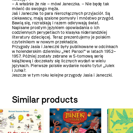
– A właśnie że nie – mówi Janeczka. – Nie będę tak
mówić do swojego męża.
Jaś i Janeczka to para nierozłącznych przyjaciół. Są
ciekawscy, mają szalone pomysły i mnóstwo przygód.
Bawią się, rozrabiają i razem odkrywają świat.
Napisane prostym językiem opowiadania o ich
codziennych perypetiach to klasyka niderlandzkiej
literatury dziecięcej. Teraz prezentujemy je polskim
czytelnikom w nowym przekładzie.
Przygody Jasia i Janeczki były publikowane w odcinkach
w holenderskim dzienniku „Het Parool” w latach 1952–
1957. Później zostały zebrane w 5-tomową serię
książkową i doczekały się licznych wydań w wielu
językach. Pierwsze polskie wydanie nosiło tytuł „Julek
i Julka?.
Jeszcze w tym roku kolejne przygody Jasia i Janeczki.
Similar products