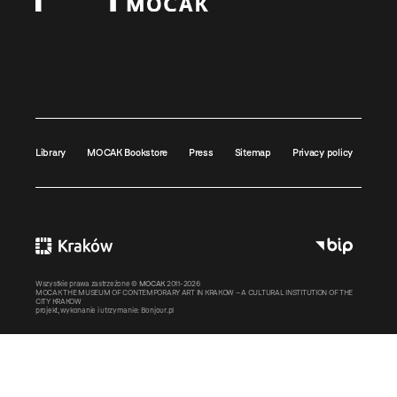
Library
MOCAK Bookstore
Press
Sitemap
Privacy policy
Wszystkie prawa zastrzeżone ©
MOCAK
2011-2026
MOCAK THE MUSEUM OF CONTEMPORARY ART IN KRAKOW – A CULTURAL INSTITUTION OF THE
CITY KRAKOW
projekt, wykonanie i utrzymanie:
Bonjour.pl