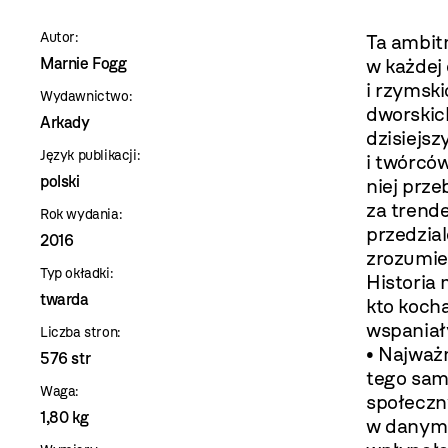
szablon
Autor:
Ta ambitn
szczegóły
Marnie Fogg
w każdej
i rzymsk
Wydawnictwo:
dworskich
Arkady
dzisiejs
Język publikacji:
i twórców
polski
niej prze
za trend
Rok wydania:
przedzia
2016
zrozumie
Typ okładki:
Historia 
twarda
kto kocha
wspaniały
Liczba stron:
• Najważ
576 str
tego sam
Waga:
społeczn
1,80 kg
w danym 