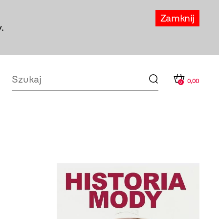
Zamknij
.
0,00
0