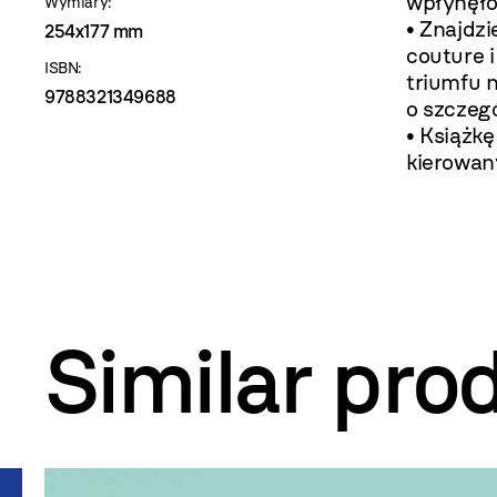
wpłynęło 
Wymiary:
• Znajdzi
254x177 mm
couture i
ISBN:
triumfu 
9788321349688
o szczegó
• Książkę
kierowan
Similar pro