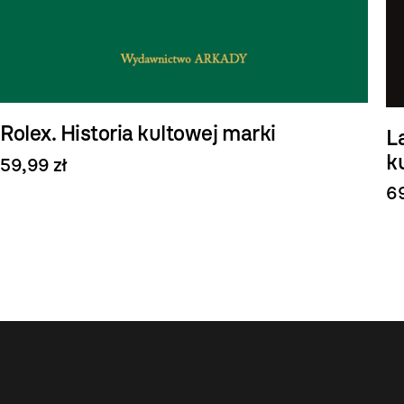
Rolex. Historia kultowej marki
L
k
59,99 zł
69