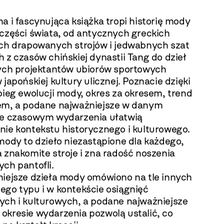
a i fascynująca książka tropi historię mody
 części świata, od antycznych greckich
ich drapowanych strojów i jedwabnych szat
 z czasów chińskiej dynastii Tang do dzieł
zych projektantów ubiorów sportowych
 japońskiej kultury ulicznej. Poznacie dzięki
bieg ewolucji mody, okres za okresem, trend
em, a podane najważniejsze w danym
le czasowym wydarzenia ułatwią
nie kontekstu historycznego i kulturowego.
mody to dzieło niezastąpione dla każdego,
 znakomite stroje i zna radość noszenia
ch pantofli.
niejsze dzieła mody omówiono na tle innych
ego typu i w kontekście osiągnięć
ych i kulturowych, a podane najważniejsze
okresie wydarzenia pozwolą ustalić, co