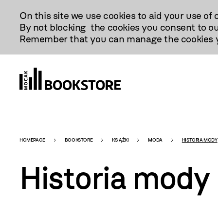
Przejdź
On this site we use cookies to aid your use of 
Do
By not blocking the cookies you consent to ou
Treści
Remember that you can manage the cookies yo
Bookstore
HOMEPAGE
BOOKSTORE
KSIĄŻKI
MODA
HISTORIA MODY
Historia mody
-