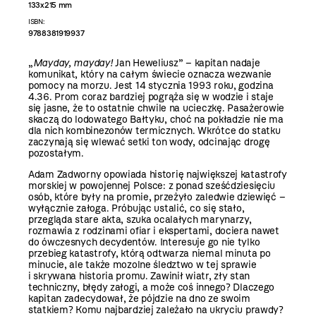
133x215 mm
ISBN:
9788381919937
„
Mayday, mayday!
Jan Heweliusz” – kapitan nadaje
komunikat, który na całym świecie oznacza wezwanie
pomocy na morzu. Jest 14 stycznia 1993 roku, godzina
4.36. Prom coraz bardziej pogrąża się w wodzie i staje
się jasne, że to ostatnie chwile na ucieczkę. Pasażerowie
skaczą do lodowatego Bałtyku, choć na pokładzie nie ma
dla nich kombinezonów termicznych. Wkrótce do statku
zaczynają się wlewać setki ton wody, odcinając drogę
pozostałym.
Adam Zadworny opowiada historię największej katastrofy
morskiej w powojennej Polsce: z ponad sześćdziesięciu
osób, które były na promie, przeżyło zaledwie dziewięć –
wyłącznie załoga. Próbując ustalić, co się stało,
przegląda stare akta, szuka ocalałych marynarzy,
rozmawia z rodzinami ofiar i ekspertami, dociera nawet
do ówczesnych decydentów. Interesuje go nie tylko
przebieg katastrofy, którą odtwarza niemal minuta po
minucie, ale także mozolne śledztwo w tej sprawie
i skrywana historia promu. Zawinił wiatr, zły stan
techniczny, błędy załogi, a może coś innego? Dlaczego
kapitan zadecydował, że pójdzie na dno ze swoim
statkiem? Komu najbardziej zależało na ukryciu prawdy?