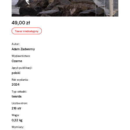
49,00 zł
Towar niedostępny
Autor:
Adam Zadworny
Wydawnictwo:
Czarne
Język publikacji:
polski
Rok wydania:
2024
Typ okładki:
twarda
Liczba stron:
216 str
Waga:
0,32 kg
Wymiary: