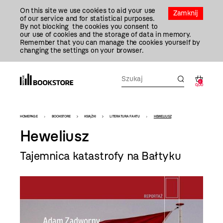
Przejdź
On this site we use cookies to aid your use
Do
Zamknij
of our service and for statistical purposes.
Treści
By not blocking the cookies you consent to
our use of cookies and the storage of data in memory.
Remember that you can manage the cookies yourself by
changing the settings on your browser.
0
0,00
Bookstore
HOMEPAGE
BOOKSTORE
KSIĄŻKI
LITERATURA FAKTU
HEWELIUSZ
-
Heweliusz
szablon
Tajemnica katastrofy na Bałtyku
szczegóły