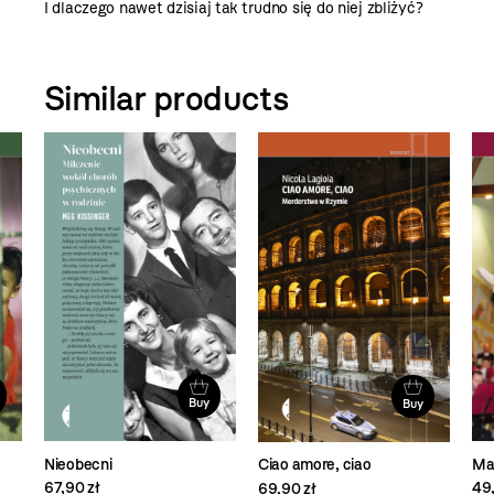
I dlaczego nawet dzisiaj tak trudno się do niej zbliżyć?
Similar products
Buy
Buy
Nieobecni
Ma
Ciao amore, ciao
67,90 zł
49,
69,90 zł