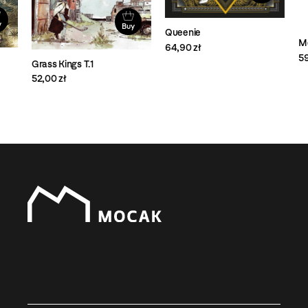
Buy
Queenie
Mor
64,90 zł
59,
Grass Kings T.1
52,00 zł