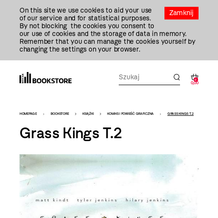
Przejdź
On this site we use cookies to aid your use
Do
Zamknij
of our service and for statistical purposes.
Treści
By not blocking the cookies you consent to
our use of cookies and the storage of data in memory.
Remember that you can manage the cookies yourself by
changing the settings on your browser.
0
0,00
Bookstore
HOMEPAGE
BOOKSTORE
KSIĄŻKI
KOMIKS I POWIEŚĆ GRAFICZNA
GRASS KINGS T.2
-
Grass Kings T.2
szablon
szczegóły