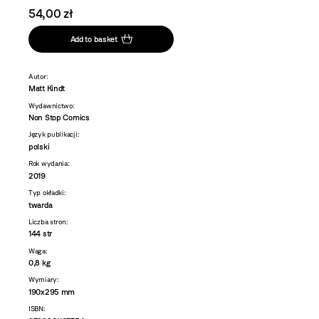
54,00 zł
Add to basket
Autor:
Matt Kindt
Wydawnictwo:
Non Stop Comics
Język publikacji:
polski
Rok wydania:
2019
Typ okładki:
twarda
Liczba stron:
144 str
Waga:
0,8 kg
Wymiary:
190x295 mm
ISBN: