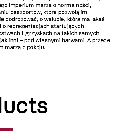
ego imperium marzą o normalności,
aniu paszportów, które pozwolą im
e podróżować, o walucie, która ma jakąś
i o reprezentacjach startujących
ostwach i igrzyskach na takich samych
jak inni – pod własnymi barwami. A przede
m marzą o pokoju.
ducts