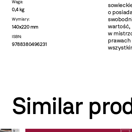
Waga:
sowiecki
0,4 kg
o posiad
swobodni
Wymiary:
wartość, 
140x220 mm
w mistrz
ISBN:
prawach 
9788380496231
wszystki
Similar pro