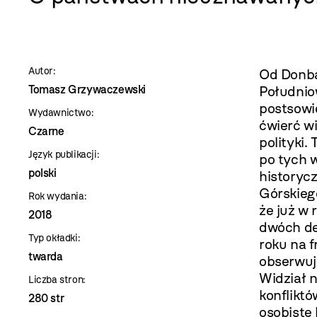
szablon
szczegóły
Autor:
Od Donba
Tomasz Grzywaczewski
Południo
postsowi
Wydawnictwo:
ćwierć wi
Czarne
polityki
Język publikacji:
po tych 
polski
historycz
Górskieg
Rok wydania:
że już w 
2018
dwóch de
Typ okładki:
roku na f
twarda
obserwuj
Widział n
Liczba stron:
konfliktó
280 str
osobiste 