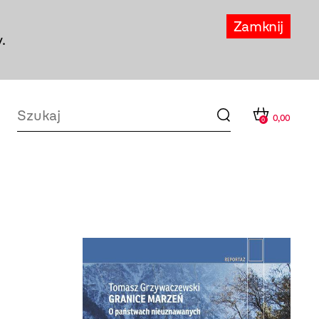
Zamknij
.
0,00
0