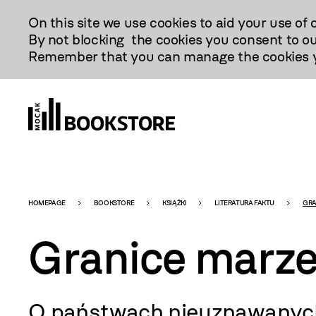
Przejdź
On this site we use cookies to aid your use of 
Do
By not blocking the cookies you consent to ou
Treści
Remember that you can manage the cookies yo
Bookstore
HOMEPAGE
BOOKSTORE
KSIĄŻKI
LITERATURA FAKTU
GRA
Granice marz
-
O państwach nieuznawanyc