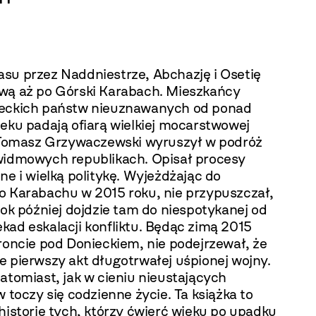
su przez Naddniestrze, Abchazję i Osetię
wą aż po Górski Karabach. Mieszkańcy
eckich państw nieuznawanych od ponad
eku padają ofiarą wielkiej mocarstwowej
. Tomasz Grzywaczewski wyruszył w podróż
widmowych republikach. Opisał procesy
ne i wielką politykę. Wyjeżdżając do
o Karabachu w 2015 roku, nie przypuszczał,
rok później dojdzie tam do niespotykanej od
kad eskalacji konfliktu. Będąc zimą 2015
roncie pod Donieckiem, nie podejrzewał, że
e pierwszy akt długotrwałej uśpionej wojny.
atomiast, jak w cieniu nieustających
w toczy się codzienne życie. Ta książka to
historie tych, którzy ćwierć wieku po upadku