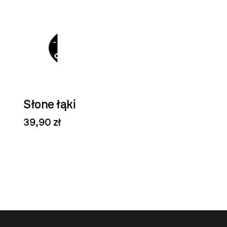
Słone łąki
A
39,90 zł
69