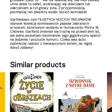
grubasie! Zjedz to!”. Ale nie obawiaj się, Garfield zawsze
umie sobie to odbić, wykrecając się dowcipem lub
uderzeniem w tył głowy Jona. Z przyjemnością
pochłaniaj ten pikantny wybór kocich komiksów!
Garfieldowy cykl TŁUSTYCH KOCICH TRÓJPAKÓW
stanowi kolekcję komiksowych pasków zebranych
w nowym, kolorowym wydaniu w tłumaczeniu Piotra W.
Cholewy. Garfield zmieniał się trochę na przestrzeni lat,
ale jedno pozostało niezmienne: jego gigantyczny apetyt
na jedzenie i poczucie humoru. Czeka was dużo
szaleńczej radości z nienasyconym kotem, bo nigdy
dosyć zabawy!
Similar products