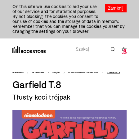
Przejdź
On this site we use cookies to aid your use
Do
Zamknij
of our service and for statistical purposes.
Treści
By not blocking the cookies you consent to
our use of cookies and the storage of data in memory.
Remember that you can manage the cookies yourself by
changing the settings on your browser.
0
0,00
Bookstore
HOMEPAGE
BOOKSTORE
KSIĄŻKI
KOMIKS I POWIEŚĆ GRAFICZNA
GARFIELD T.8
-
Garfield T.8
szablon
Tłusty koci trójpak
szczegóły