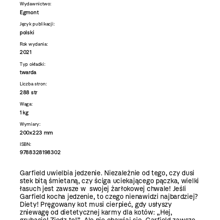
Wydawnictwo:
Egmont
Język publikacji:
polski
Rok wydania:
2021
Typ okładki:
twarda
Liczba stron:
288 str
Waga:
1 kg
Wymiary:
200x223 mm
ISBN:
9788328198302
Garfield uwielbia jedzenie. Niezależnie od tego, czy dusi
stek bitą śmietaną, czy ściga uciekającego pączka, wielki
łasuch jest zawsze w swojej żarłokowej chwale! Jeśli
Garfield kocha jedzenie, to czego nienawidzi najbardziej?
Diety! Pręgowany kot musi cierpieć, gdy usłyszy
zniewagę od dietetycznej karmy dla kotów: „Hej,