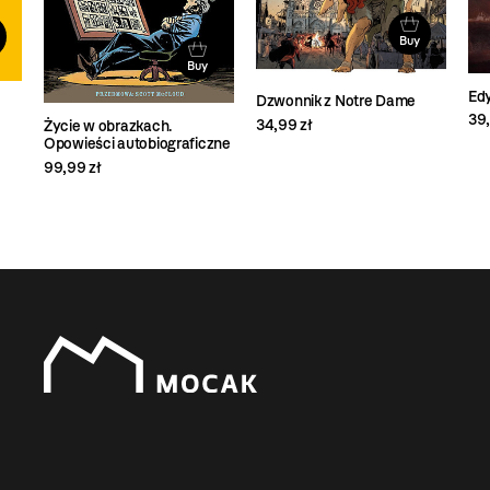
Buy
Buy
Ed
Dzwonnik z Notre Dame
39,
34,99 zł
Życie w obrazkach.
Opowieści autobiograficzne
99,99 zł