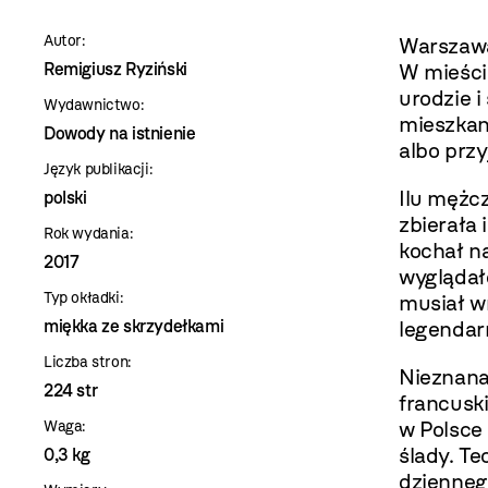
szablon
Autor:
Warszawa 
szczegóły
Remigiusz Ryziński
W mieści
urodzie 
Wydawnictwo:
mieszkan
Dowody na istnienie
albo przy
Język publikacji:
Ilu mężcz
polski
zbierała 
Rok wydania:
kochał na
2017
wyglądał
Typ okładki:
musiał wr
miękka ze skrzydełkami
legendar
Liczba stron:
Nieznana 
224 str
francuski
w Polsce 
Waga:
ślady. Te
0,3 kg
dziennego