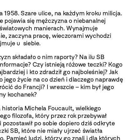
1958. Szare ulice, na każdym kroku milicja.
e pojawia się mężczyzna o niebanalnej
i światowych manierach. Wynajmuje
ie, zaczyna pracę, wieczorami wychodzi
jmuje u siebie.
yzn składało o nim raporty? Na ilu SB
informacje? Czy istnieją różowe teczki? Kogo
jbardziej i kto zdradził go najboleśniej? Jak
o jego życie na co dzień i dlaczego naprawdę
ócić do Francji? I wreszcie – kim był jego
ny kochanek?
historia Michela Foucault, wielkiego
ego filozofa, który przez rok przebywał
i pozostawił po sobie dopiero dziś odkryte
czki SB, które nie miały ujrzeć światła
. Pamięć ludzi, którzy go znali i dla których