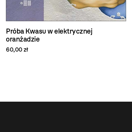
27 śmierci Tobego Obeda
59,90 zł