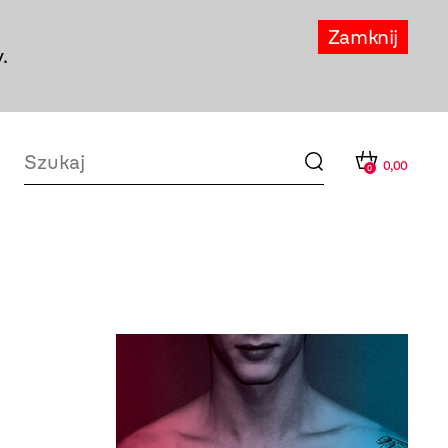
Zamknij
.
0,00
0