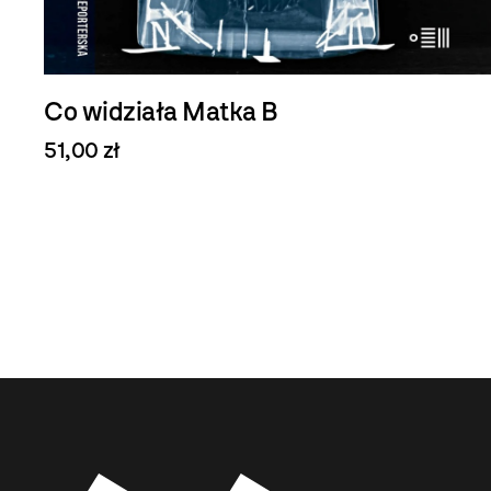
Próba Kwasu w elektrycznej
oranżadzie
60,00 zł