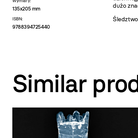
Wymiary:
dużo zna
135x205 mm
Śledztwo,
ISBN:
9788394725440
Similar pro