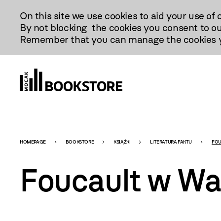
Przejdź
On this site we use cookies to aid your use of 
Do
By not blocking the cookies you consent to ou
Treści
Remember that you can manage the cookies yo
Bookstore
HOMEPAGE
BOOKSTORE
KSIĄŻKI
LITERATURA FAKTU
FOU
Foucault w Wa
-