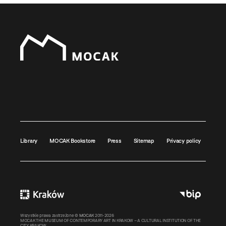
Library
MOCAK Bookstore
Press
Sitemap
Privacy policy
Wszystkie prawa zastrzeżone ©
MOCAK
2011-2026
MOCAK THE MUSEUM OF CONTEMPORARY ART IN KRAKOW – A CULTURAL INSTITUTION OF THE
CITY KRAKOW