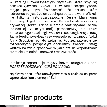
W katalogu towarzyszącym wystawie staraliśmy się
pokazać zjawisko EVA&ADELE w wielu perspektywach,
mając przy tym świadomość, że sztuka, która
jednocześnie jest życiem, zachęca do szerszych refleksji,
nie tylko z historycznosztucznej (eseje Marii Anny
Potockiej, Angeli Janhsen oraz Pawła Leszkowicza) czy
prywatnej (tekst Ulricha Krempla oraz wywiad Delfiny
Piekarskiej z artystkami) perspektywy, ale także
z literackiego (esej Ingi Iwasiów), socjologicznego (esej
Jacka Kochanowskiego) czy wreszcie politycznego (tekst
Anny Grodzkiej) punktu widzenia. Poprzez przyjęcie tak
różnorodnych perspektyw chcieliśmy zwrócić uwagę
widzów na wiele sposobów, w jakie sztuka współcześnie
stara się zmieniać i kreować rzeczywistość.
Publikacja reprodukuje między innymi fotografie z serii
PORTRET RODZINNY i CUM POLAROID
.
Najniższa cena, która obowiązywała w okresie 30 dni przed
wprowadzeniem promocji:
45 zł
Similar products