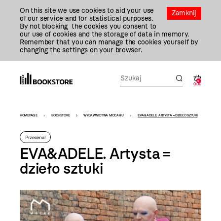
Przejdź
On this site we use cookies to aid your use
Do
Zamknij
of our service and for statistical purposes.
Treści
By not blocking the cookies you consent to
our use of cookies and the storage of data in memory.
Remember that you can manage the cookies yourself by
changing the settings on your browser.
0
0,00
Bookstore
HOMEPAGE
BOOKSTORE
WYDAWNICTWA MOCAK-U
EVA&ADELE. ARTYSTA = DZIEŁO SZTUKI
-
Przecena!
szablon
EVA&ADELE. Artysta =
szczegóły
dzieło sztuki