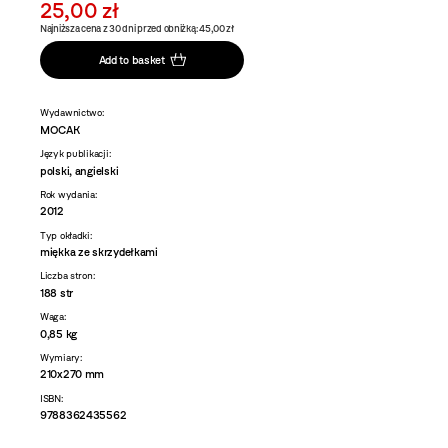
25,00 zł
Najniższa cena z 30 dni przed obniżką: 45,00 zł
Add to basket
Wydawnictwo:
MOCAK
Język publikacji:
polski, angielski
Rok wydania:
2012
Typ okładki:
miękka ze skrzydełkami
Liczba stron:
188 str
Waga:
0,85 kg
Wymiary:
210x270 mm
ISBN:
9788362435562