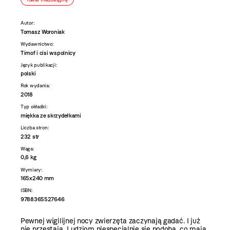
Autor:
Tomasz Woroniak
Wydawnictwo:
Timof i cisi wspolnicy
Język publikacji:
polski
Rok wydania:
2018
Typ okładki:
miękka ze skrzydełkami
Liczba stron:
232 str
Waga:
0,6 kg
Wymiary:
165x240 mm
ISBN:
9788365527646
Pewnej wigilijnej nocy zwierzęta zaczynają gadać. I już
nie przestają. Ludziom niespecjalnie się podoba, co mają