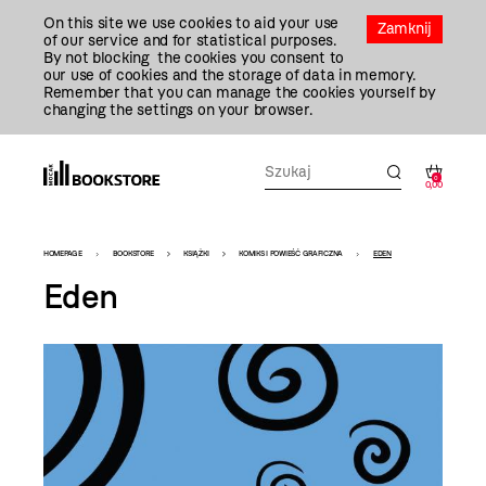
Przejdź
On this site we use cookies to aid your use
Do
Zamknij
of our service and for statistical purposes.
Treści
By not blocking the cookies you consent to
our use of cookies and the storage of data in memory.
Remember that you can manage the cookies yourself by
changing the settings on your browser.
0
0,00
Bookstore
HOMEPAGE
BOOKSTORE
KSIĄŻKI
KOMIKS I POWIEŚĆ GRAFICZNA
EDEN
-
Eden
szablon
szczegóły