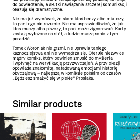
do powiedzenia, a skutki nawiązania szczerej komunikacji
okazują się dramatyczne.
Nie ma już wymówek, że skoro ktoś beczy albo miauczy,
to pan tego nie rozumie. Nie ma usprawiedliwień, że jak
ktoś muczy albo piszczy, to pani może zignorować. Karty
zostają wyłożone na stół, a ludzie muszą sobie z tym
poradzić.
Tomek Woroniak nie grzmi, nie uprawia taniego
kaznodziejstwa ani nie wymądrza się. Oferuje niezwykle
mądry komiks, który powinien zmusić do myślenia
i wpłynąć na weryfikację przyzwyczajeń. A przy okazji
opowiada znakomitą, naładowaną emocjami historię
obyczajową – najlepszą w komiksie polskim od czasów
„Będziesz smażyć się w piekle” Prosiaka.
Similar products