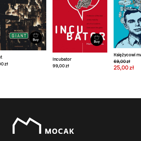
Buy
Buy
Wsz
Księżycowi marzyciele
Incubator
99,
69,00 zł
99,00 zł
25,00 zł