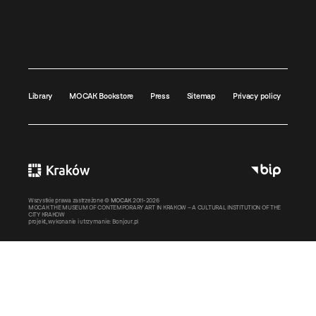
Library
MOCAK Bookstore
Press
Sitemap
Privacy policy
Wszystkie prawa zastrzeżone ©
MOCAK
2011-2026
MOCAK THE MUSEUM OF CONTEMPORARY ART IN KRAKOW – A CULTURAL INSTITUTION OF THE
CITY KRAKOW
projekt, wykonanie i utrzymanie:
Bonjour.pl