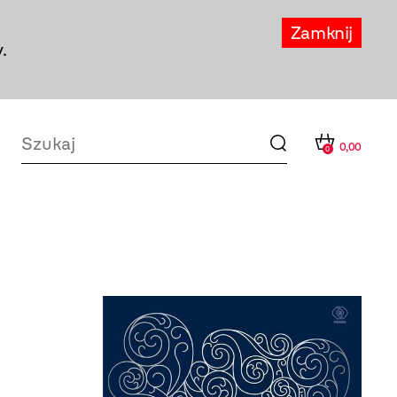
Zamknij
.
0,00
0