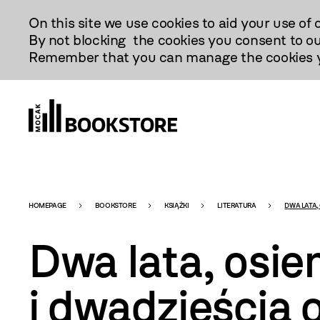
Przejdź
On this site we use cookies to aid your use of 
Do
By not blocking the cookies you consent to ou
Treści
Remember that you can manage the cookies yo
Bookstore
HOMEPAGE
BOOKSTORE
KSIĄŻKI
LITERATURA
DWA LATA,
Dwa lata, osi
-
i dwadzieścia 