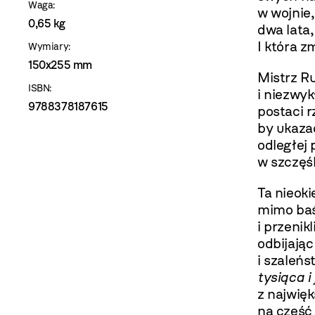
Waga:
w wojnie,
0,65 kg
dwa lata,
I która z
Wymiary:
150x255 mm
Mistrz R
ISBN:
i niezwyk
9788378187615
postaci r
by ukaza
odległej 
w szczęśl
Ta nieok
mimo baś
i przeni
odbijają
i szaleń
tysiąca i
z najwię
na cześć 