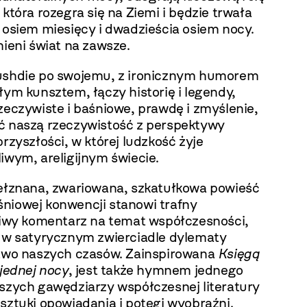
 która rozegra się na Ziemi i będzie trwała
 osiem miesięcy i dwadzieścia osiem nocy.
mieni świat na zawsze.
ushdie po swojemu, z ironicznym humorem
łym kunsztem, łączy historię i legendy,
zeczywiste i baśniowe, prawdę i zmyślenie,
ć naszą rzeczywistość z perspektywy
przyszłości, w której ludzkość żyje
iwym, areligijnym świecie.
iełznana, zwariowana, szkatułkowa powieść
niowej konwencji stanowi trafny
kliwy komentarz na temat współczesności,
c w satyrycznym zwierciadle dylematy
stwo naszych czasów. Zainspirowana
Księgą
 jednej nocy
, jest także hymnem jednego
kszych gawędziarzy współczesnej literatury
sztuki opowiadania i potęgi wyobraźni.