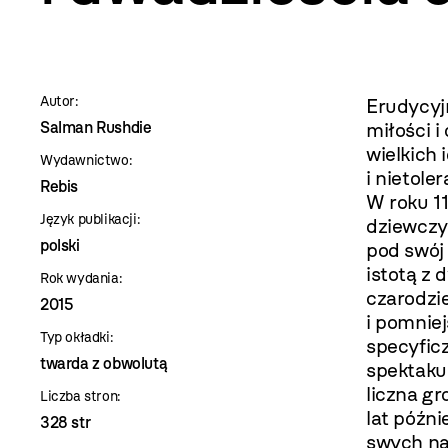
szablon
szczegóły
Autor:
Erudycyj
Salman Rushdie
miłości i
wielkich
Wydawnictwo:
i nietole
Rebis
W roku 1
Język publikacji:
dziewczyn
polski
pod swój 
istotą z 
Rok wydania:
czarodzie
2015
i pomnie
Typ okładki:
specyficz
twarda z obwolutą
spektaku
liczna gr
Liczba stron:
lat późn
328 str
swych na