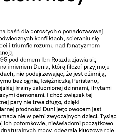
na baśń dla dorosłych o ponadczasowej
 odwiecznych konfliktach, ścieraniu się
 idei i triumfie rozumu nad fanatyzmem
rancją
195 pod domem Ibn Ruszda zjawia się
a imieniem Dunia, którą filozof przyjmuje
dach, nie podejrzewając, że jest dżinniją,
dymu bez ognia, księżniczką Peristanu,
jskiej krainy zaludnionej dżinnami, ifrytami
jszymi demonami. I choć związek tej
nej pary nie trwa długo, dzięki
larnej płodności Duni jego owocem jest
omada nie w pełni zwyczajnych dzieci. Tysiąc
iej ich potomkowie, nieświadomi początkowo
dnaturalnych mocy, odegrają kluczową rolę