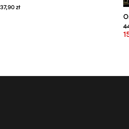
37,90 zł
O
44
1