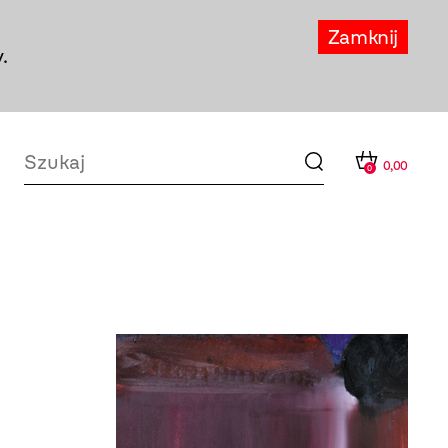
Zamknij
.
0,00
0