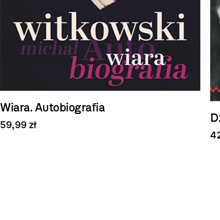
Wiara. Autobiografia
D
59,99 zł
42