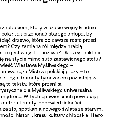
 z rabusiem, który w czasie wojny kradnie
z pola? Jak przekonać starego chłopa, by
ściąć drzewo, które od zawsze rosło przed
em? Czy zamiana ról między hrabią
kiem jest w ogóle możliwa? Dlaczego nikt nie
się na stypie mimo suto zastawionego stołu?
wieść Wiesława Myśliwskiego –
ionowanego Mistrza polskiej prozy – to
ie. Jego dramaty tymczasem pozostają w
 są to teksty, które przenika
rystyczna dla Myśliwskiego uniwersalna
a mądrość. W tych opowieściach powracają
a autora tematy: odpowiedzialności
a za zło, spotkania nowego świata ze starym,
ności historii, kresu kultury chłopskiej i jego