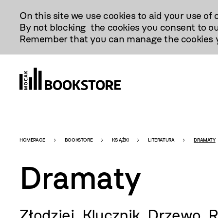
Przejdź
On this site we use cookies to aid your use of 
Do
By not blocking the cookies you consent to ou
Treści
Remember that you can manage the cookies yo
Bookstore
HOMEPAGE
BOOKSTORE
KSIĄŻKI
LITERATURA
DRAMATY
Dramaty
-
Złodziej, Klucznik, Drzewo,