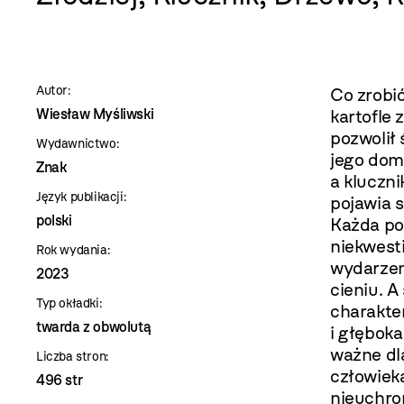
szablon
szczegóły
Autor:
Co zrobić
Wiesław Myśliwski
kartofle 
pozwolił 
Wydawnictwo:
jego dom
Znak
a kluczni
Język publikacji:
pojawia 
polski
Każda po
niekwest
Rok wydania:
wydarzen
2023
cieniu. A
Typ okładki:
charakte
twarda z obwolutą
i głębok
ważne dl
Liczba stron:
człowiek
496 str
nieuchron