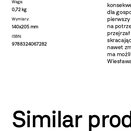
Waga:
konsekwen
0,72 kg
dla gospo
pierwszy
Wymiary:
na potrze
140x205 mm
przejrza
ISBN:
skracają
9788324067282
nawet zm
ma możli
Wiesława
Similar pro