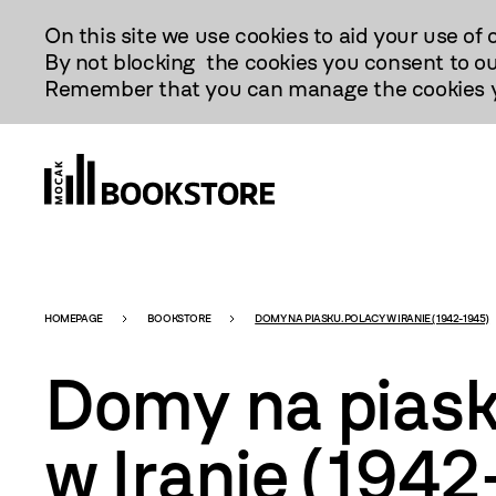
Przejdź
On this site we use cookies to aid your use of 
Do
By not blocking the cookies you consent to ou
Treści
Remember that you can manage the cookies yo
Bookstore
HOMEPAGE
BOOKSTORE
DOMY NA PIASKU. POLACY W IRANIE (1942-1945)
Domy na piask
-
w Iranie (194