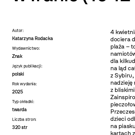
szablon
szczegóły
Autor:
4 kwietn
Katarzyna Rodacka
dociera d
plaża – t
Wydawnictwo:
namiotów
Znak
dla kilku
Język publikacji:
na ląd ca
polski
z Sybiru,
nadzieję 
Rok wydania:
z bliskimi
2025
Zainspiro
Typ okładki:
pieczołow
twarda
Przeczesu
dzieci o
Liczba stron:
na piask
320 str
kartach z