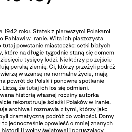
ia 1942 roku. Statek z pierwszymi Polakami
o Pahlawi w Iranie. Wita ich piaszczysta
o tutaj powstanie miasteczko: setki białych
, które na długie tygodnie staną się domem
dziesięciu tysięcy ludzi. Niektórzy po zejściu
łują perską ziemię. Ci, którzy przeżyli podróż
 wierzą w szansę na normalne życie, mają
na powrót do Polski i ponowne spotkanie
. Liczą, że tutaj ich los się odmieni.
wana historią własnej rodziny autorka
icie rekonstruuje ścieżki Polaków w Iranie.
je archiwa i rozmawia z tymi, którzy jako
dbyli dramatyczną podróż do wolności. Domy
u to jednocześnie opowieść o mniej znanych
 historii II wojny światowej i poruszający