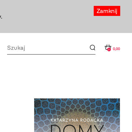
Zamknij
.
0,00
0