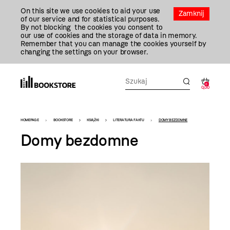
Przejdź
On this site we use cookies to aid your use
Do
Zamknij
of our service and for statistical purposes.
Treści
By not blocking the cookies you consent to
our use of cookies and the storage of data in memory.
Remember that you can manage the cookies yourself by
changing the settings on your browser.
0
0,00
Bookstore
HOMEPAGE
BOOKSTORE
KSIĄŻKI
LITERATURA FAKTU
DOMY BEZDOMNE
-
Domy bezdomne
szablon
szczegóły