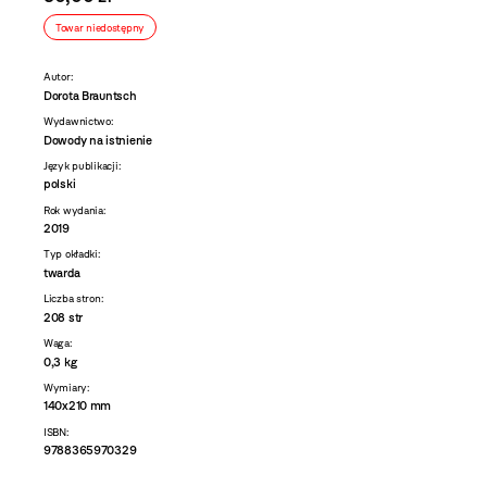
Towar niedostępny
Autor:
Dorota Brauntsch
Wydawnictwo:
Dowody na istnienie
Język publikacji:
polski
Rok wydania:
2019
Typ okładki:
twarda
Liczba stron:
208 str
Waga:
0,3 kg
Wymiary:
140x210 mm
ISBN:
9788365970329