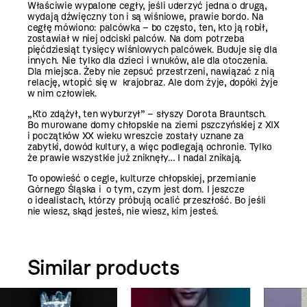
Właściwie wypalone cegły, jeśli uderzyć jedna o drugą,
wydają dźwięczny ton i są wiśniowe, prawie bordo. Na
cegłę mówiono: palcówka – bo często, ten, kto ją robił,
zostawiał w niej odciski palców. Na dom potrzeba
pięćdziesiąt tysięcy wiśniowych palcówek. Buduje się dla
innych. Nie tylko dla dzieci i wnuków, ale dla otoczenia.
Dla miejsca. Żeby nie zepsuć przestrzeni, nawiązać z nią
relację, wtopić się w krajobraz. Ale dom żyje, dopóki żyje
w nim człowiek.
„Kto zdążył, ten wyburzył” – słyszy Dorota Brauntsch.
Bo murowane domy chłopskie na ziemi pszczyńskiej z XIX
i początków XX wieku wreszcie zostały uznane za
zabytki, dowód kultury, a więc podlegają ochronie. Tylko
że prawie wszystkie już zniknęły… I nadal znikają.
To opowieść o cegle, kulturze chłopskiej, przemianie
Górnego Śląska i o tym, czym jest dom. I jeszcze
o idealistach, którzy próbują ocalić przeszłość. Bo jeśli
nie wiesz, skąd jesteś, nie wiesz, kim jesteś.
Similar products