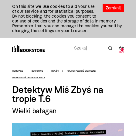
Przejdź
On this site we use cookies to aid your use
Do
Zamknij
of our service and for statistical purposes.
Treści
By not blocking the cookies you consent to
our use of cookies and the storage of data in memory.
Remember that you can manage the cookies yourself by
changing the settings on your browser.
0
0,00
Bookstore
HOMEPAGE
BOOKSTORE
KSIĄŻKI
KOMIKS I POWIEŚĆ GRAFICZNA
-
DETEKTYW MIŚ ZBYŚ NA TROPIE T.6
Detektyw Miś Zbyś na
szablon
tropie T.6
szczegóły
Wielki bałagan