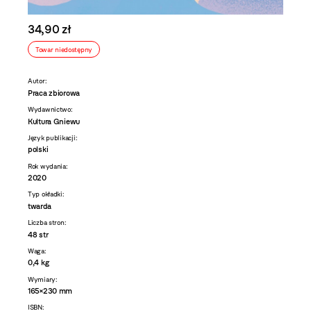
34,90 zł
Towar niedostępny
Autor:
Praca zbiorowa
Wydawnictwo:
Kultura Gniewu
Język publikacji:
polski
Rok wydania:
2020
Typ okładki:
twarda
Liczba stron:
48 str
Waga:
0,4 kg
Wymiary:
165×230 mm
ISBN: