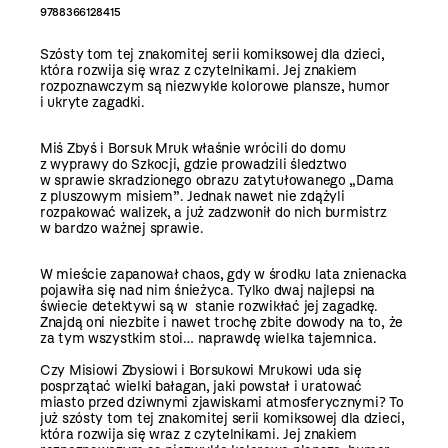
9788366128415
Szósty tom tej znakomitej serii komiksowej dla dzieci,
która rozwija się wraz z czytelnikami. Jej znakiem
rozpoznawczym są niezwykle kolorowe plansze, humor
i ukryte zagadki.
Miś Zbyś i Borsuk Mruk właśnie wrócili do domu
z wyprawy do Szkocji, gdzie prowadzili śledztwo
w sprawie skradzionego obrazu zatytułowanego „Dama
z pluszowym misiem”. Jednak nawet nie zdążyli
rozpakować walizek, a już zadzwonił do nich burmistrz
w bardzo ważnej sprawie.
W mieście zapanował chaos, gdy w środku lata znienacka
pojawiła się nad nim śnieżyca. Tylko dwaj najlepsi na
świecie detektywi są w stanie rozwikłać jej zagadkę.
Znajdą oni niezbite i nawet trochę zbite dowody na to, że
za tym wszystkim stoi… naprawdę wielka tajemnica.
Czy Misiowi Zbysiowi i Borsukowi Mrukowi uda się
posprzątać wielki bałagan, jaki powstał i uratować
miasto przed dziwnymi zjawiskami atmosferycznymi? To
już szósty tom tej znakomitej serii komiksowej dla dzieci,
która rozwija się wraz z czytelnikami. Jej znakiem