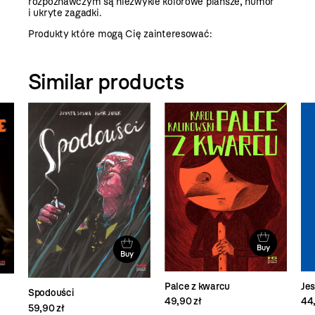
rozpoznawczym są niezwykle kolorowe plansze, humor
i ukryte zagadki.
Produkty które mogą Cię zainteresować:
Similar products
Buy
Buy
Palce z kwarcu
Je
Spodouści
49,90 zł
44,
59,90 zł