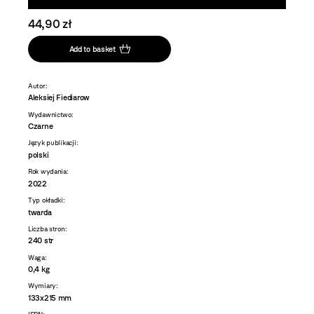
44,90 zł
Add to basket
Autor:
Aleksiej Fiediarow
Wydawnictwo:
Czarne
Język publikacji:
polski
Rok wydania:
2022
Typ okładki:
twarda
Liczba stron:
240 str
Waga:
0,4 kg
Wymiary:
133x215 mm