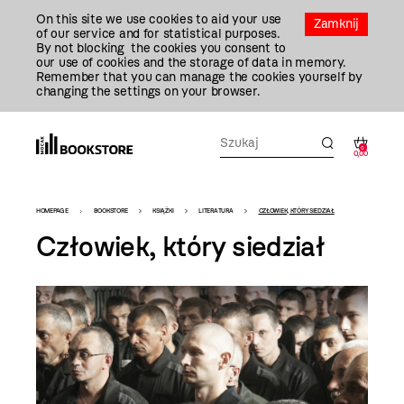
Przejdź
On this site we use cookies to aid your use
Do
Zamknij
of our service and for statistical purposes.
Treści
By not blocking the cookies you consent to
our use of cookies and the storage of data in memory.
Remember that you can manage the cookies yourself by
changing the settings on your browser.
0
0,00
Bookstore
HOMEPAGE
BOOKSTORE
KSIĄŻKI
LITERATURA
CZŁOWIEK, KTÓRY SIEDZIAŁ
-
Człowiek, który siedział
szablon
szczegóły