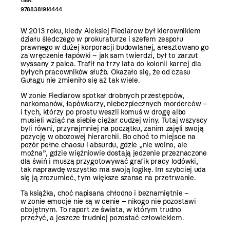
ISBN:
9788381914444
W 2013 roku, kiedy Aleksiej Fiediarow był kierownikiem
działu śledczego w prokuraturze i szefem zespołu
prawnego w dużej korporacji budowlanej, aresztowano go
za wręczenie łapówki – jak sam twierdzi, był to zarzut
wyssany z palca. Trafił na trzy lata do kolonii karnej dla
byłych pracowników służb. Okazało się, że od czasu
Gułagu nie zmieniło się aż tak wiele.
W zonie Fiediarow spotkał drobnych przestępców,
narkomanów, łapówkarzy, niebezpiecznych morderców –
i tych, którzy po prostu weszli komuś w drogę albo
musieli wziąć na siebie ciężar cudzej winy. Tutaj wszyscy
byli równi, przynajmniej na początku, zanim zajęli swoją
pozycję w obozowej hierarchii. Bo choć to miejsce na
pozór pełne chaosu i absurdu, gdzie „nie wolno, ale
można”, gdzie więźniowie dostają jedzenie przeznaczone
dla świń i muszą przygotowywać grafik pracy lodówki,
tak naprawdę wszystko ma swoją logikę. Im szybciej uda
się ją zrozumieć, tym większe szanse na przetrwanie.
Ta książka, choć napisana chłodno i beznamiętnie –
w zonie emocje nie są w cenie – nikogo nie pozostawi
obojętnym. To raport ze świata, w którym trudno
przeżyć, a jeszcze trudniej pozostać człowiekiem.