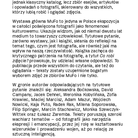
jednak klasyczny katalog, lecz zbiór esejów, artykułów
i opowiadań o fotografii, skierowany do wszystkich,
którzy lubią robić i oglądać zdjęcia.
Wystawa główna MuFo to jedyna w Polsce ekspozycja
w całości poświęcona fotografii jako fenomenowi
kulturowemu. Ukazuje widzom, jak od niemal dwustu lat
medium to towarzyszy człowiekowi. Tytułowe pytanie,
zarówno wystawy, jak i książki, skłania do refleksji na
temat tego, czym jest fotografia, ale również jaki ma
wpływ na naszą rzeczywistość. Książka zachęca do
krytycznego patrzenia na fotografię, a tytuł
Co robi
zdjęcie?
prowokuje, by udzielać własne odpowiedzi. To
publikacja przede wszystkim do czytania, ale też do
oglądania – teksty zostały uzupełnione bogatym
wyborem zdjęć ze zbiorów MuFo i nie tylko.
W gronie autorów odpowiadających na tytułowe
pytanie znaleźli się: Aleksandra Boćkowska, David
Campany, Jacek Dehnel, Weronika Kobylińska, Zofia
Krawiec, Maciej Marcisz, Adam Mazur, Wojciech
Nowicki, Kaja Puto, Radek Rak, Milena Soporowska,
Filip Springer, Marcin Stachowicz, Monika Szewczyk-
Wittek oraz Łukasz Zaremba. Teksty poruszają szeroki
wachlarz tematów – od fotografii jako narzędzia
ekspresji i emancypacji, przez jej rolę w kształtowaniu
wizerunków i prowadzeniu wojen, aż po relację ze
sztuczną inteligencją.