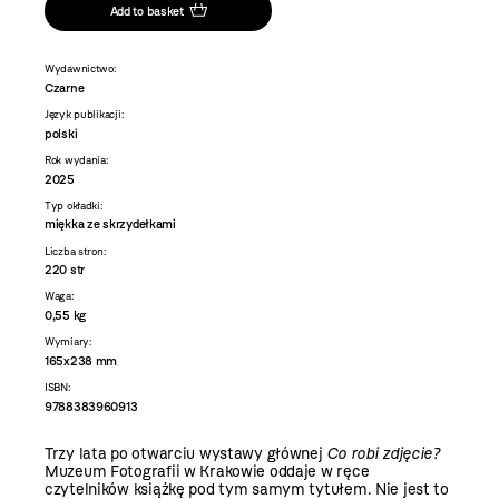
Add to basket
Wydawnictwo:
Czarne
Język publikacji:
polski
Rok wydania:
2025
Typ okładki:
miękka ze skrzydełkami
Liczba stron:
220 str
Waga:
0,55 kg
Wymiary:
165x238 mm
ISBN:
9788383960913
Trzy lata po otwarciu wystawy głównej
Co robi zdjęcie?
Muzeum Fotografii w Krakowie oddaje w ręce
czytelników książkę pod tym samym tytułem. Nie jest to