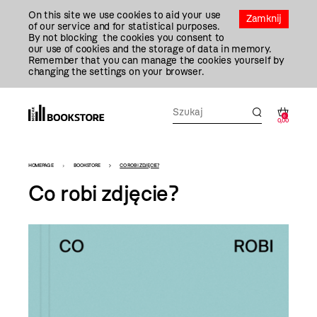
Przejdź
On this site we use cookies to aid your use
Do
Zamknij
of our service and for statistical purposes.
Treści
By not blocking the cookies you consent to
our use of cookies and the storage of data in memory.
Remember that you can manage the cookies yourself by
changing the settings on your browser.
0
0,00
Bookstore
HOMEPAGE
BOOKSTORE
CO ROBI ZDJĘCIE?
-
Co robi zdjęcie?
szablon
szczegóły