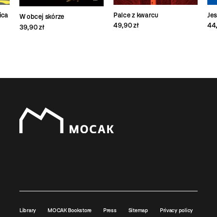
ica
Palce z kwarcu
Je
W obcej skórze
49,90 zł
44,
39,90 zł
Library
MOCAK Bookstore
Press
Sitemap
Privacy policy