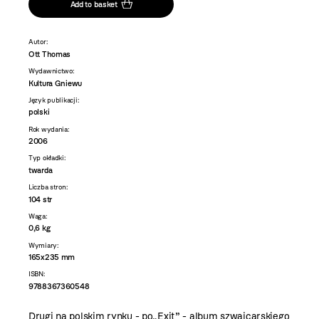
Add to basket
Autor:
Ott Thomas
Wydawnictwo:
Kultura Gniewu
Język publikacji:
polski
Rok wydania:
2006
Typ okładki:
twarda
Liczba stron:
104 str
Waga:
0,6 kg
Wymiary:
165x235 mm
ISBN:
9788367360548
Drugi na polskim rynku - po„Exit” - album szwajcarskiego