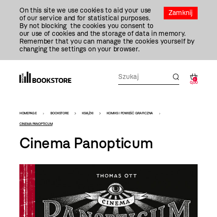
Przejdź
On this site we use cookies to aid your use
Do
Zamknij
of our service and for statistical purposes.
Treści
By not blocking the cookies you consent to
our use of cookies and the storage of data in memory.
Remember that you can manage the cookies yourself by
changing the settings on your browser.
0
0,00
Bookstore
HOMEPAGE
BOOKSTORE
KSIĄŻKI
KOMIKS I POWIEŚĆ GRAFICZNA
-
CINEMA PANOPTICUM
Cinema Panopticum
szablon
szczegóły