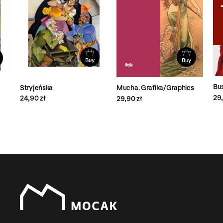
Buy
Buy
Bus
Stryjeńska
Mucha. Grafika/Graphics
29,
24,90 zł
29,90 zł