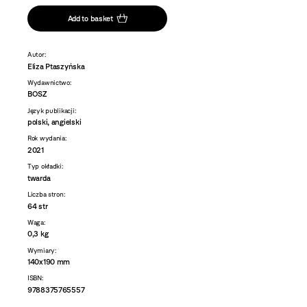
Add to basket
Autor:
Eliza Ptaszyńska
Wydawnictwo:
BOSZ
Język publikacji:
polski, angielski
Rok wydania:
2021
Typ okładki:
twarda
Liczba stron:
64 str
Waga:
0,3 kg
Wymiary:
140x190 mm
ISBN:
9788375765557