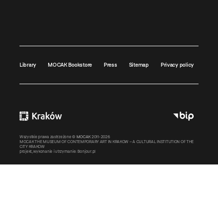
Library
MOCAK Bookstore
Press
Sitemap
Privacy policy
Wszystkie prawa zastrzeżone ©
MOCAK
2011-2026
MOCAK THE MUSEUM OF CONTEMPORARY ART IN KRAKOW – A CULTURAL INSTITUTION OF THE
CITY KRAKOW
projekt, wykonanie i utrzymanie:
Bonjour.pl