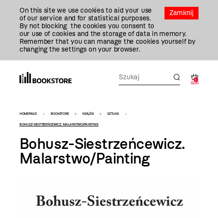
Przejdź
On this site we use cookies to aid your use
Do
Zamknij
of our service and for statistical purposes.
Treści
By not blocking the cookies you consent to
our use of cookies and the storage of data in memory.
Remember that you can manage the cookies yourself by
changing the settings on your browser.
0
0,00
Bookstore
HOMEPAGE
BOOKSTORE
KSIĄŻKI
SZTUKA
-
BOHUSZ-SIESTRZEŃCEWICZ. MALARSTWO/PAINTING
Bohusz-Siestrzeńcewicz.
szablon
Malarstwo/Painting
szczegóły