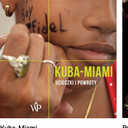
P
Kuba-Miami