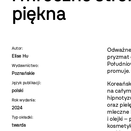
szablon
piękna
szczegóły
Autor:
Odważne 
Elise Hu
pryzmat 
Południo
Wydawnictwo:
promuje.
Poznańskie
Koreańsk
Język publikacji:
na całym
polski
hipnotyz
Rok wydania:
oraz pie
2024
mleczne 
Typ okładki:
i olejki 
twarda
kosmetyk