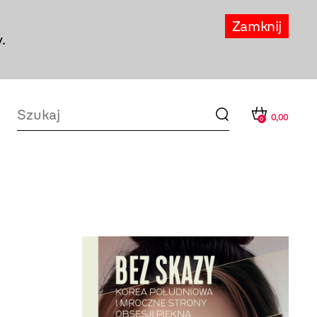
Zamknij
.
0,00
0