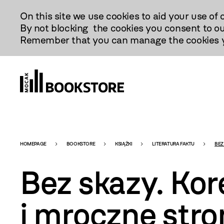
Przejdź
On this site we use cookies to aid your use of 
Do
By not blocking the cookies you consent to ou
Treści
Remember that you can manage the cookies yo
Bookstore
HOMEPAGE
BOOKSTORE
KSIĄŻKI
LITERATURA FAKTU
BEZ
Bez skazy. Ko
-
i mroczne stro