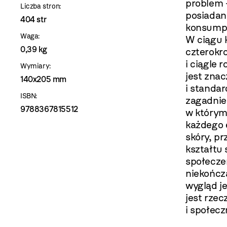
problem 
Liczba stron:
posiadan
404 str
konsump
Waga:
W ciągu 
0,39 kg
czterokro
i ciągle
Wymiary:
jest zna
140x205 mm
i standar
ISBN:
zagadnie
9788367815512
w którym
każdego 
skóry, pr
kształtu 
społecze
niekończ
wygląd je
jest rzec
i społecz