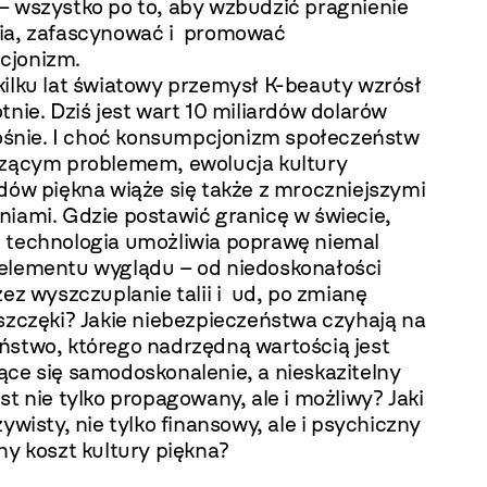
– wszystko po to, aby wzbudzić pragnienie
ia, zafascynować i promować
cjonizm.
kilku lat światowy przemysł K-beauty wzrósł
tnie. Dziś jest wart 10 miliardów dolarów
 rośnie. I choć konsumpcjonizm społeczeństw
czącym problemem, ewolucja kultury
dów piękna wiąże się także z mroczniejszymi
niami. Gdzie postawić granicę w świecie,
 technologia umożliwia poprawę niemal
elementu wyglądu – od niedoskonałości
zez wyszczuplanie talii i ud, po zmianę
szczęki? Jakie niebezpieczeństwa czyhają na
ństwo, którego nadrzędną wartością jest
ące się samodoskonalenie, a nieskazitelny
st nie tylko propagowany, ale i możliwy? Jaki
zywisty, nie tylko finansowy, ale i psychiczny
ny koszt kultury piękna?