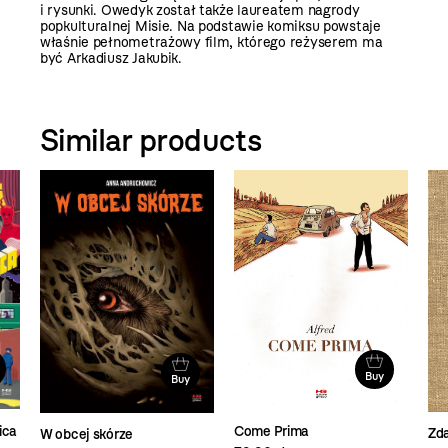
i rysunki. Owedyk został także laureatem nagrody
popkulturalnej Misie. Na podstawie komiksu powstaje
właśnie pełnometrażowy film, którego reżyserem ma
być Arkadiusz Jakubik.
Similar products
Buy
Buy
ica
Come Prima
Zd
W obcej skórze