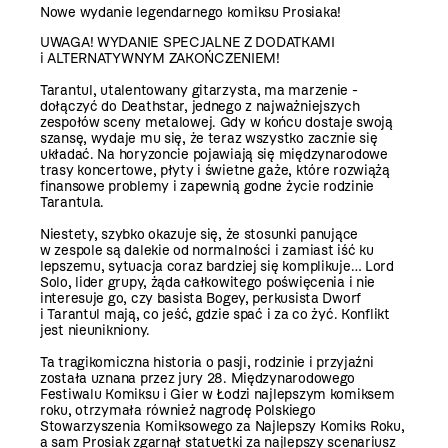
Nowe wydanie legendarnego komiksu Prosiaka!
UWAGA! WYDANIE SPECJALNE Z DODATKAMI
i ALTERNATYWNYM ZAKOŃCZENIEM!
Tarantul, utalentowany gitarzysta, ma marzenie -
dołączyć do Deathstar, jednego z najważniejszych
zespołów sceny metalowej. Gdy w końcu dostaje swoją
szansę, wydaje mu się, że teraz wszystko zacznie się
układać. Na horyzoncie pojawiają się międzynarodowe
trasy koncertowe, płyty i świetne gaże, które rozwiążą
finansowe problemy i zapewnią godne życie rodzinie
Tarantula.
Niestety, szybko okazuje się, że stosunki panujące
w zespole są dalekie od normalności i zamiast iść ku
lepszemu, sytuacja coraz bardziej się komplikuje… Lord
Solo, lider grupy, żąda całkowitego poświęcenia i nie
interesuje go, czy basista Bogey, perkusista Dworf
i Tarantul mają, co jeść, gdzie spać i za co żyć. Konflikt
jest nieunikniony.
Ta tragikomiczna historia o pasji, rodzinie i przyjaźni
została uznana przez jury 28. Międzynarodowego
Festiwalu Komiksu i Gier w Łodzi najlepszym komiksem
roku, otrzymała również nagrodę Polskiego
Stowarzyszenia Komiksowego za Najlepszy Komiks Roku,
a sam Prosiak zgarnął statuetki za najlepszy scenariusz