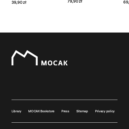
79,90 zł
69,
39,90 zł
Library
MOCAK Bookstore
Press
Sitemap
Privacy policy