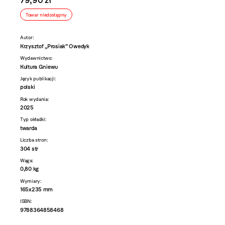
79,90 zł
Towar niedostępny
Autor:
Krzysztof „Prosiak” Owedyk
Wydawnictwo:
Kultura Gniewu
Język publikacji:
polski
Rok wydania:
2025
Typ okładki:
twarda
Liczba stron:
304 str
Waga:
0,80 kg
Wymiary:
165x235 mm
ISBN:
9788364858468