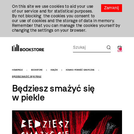
Przejdź
On this site we use cookies to aid your use
Do
Zamknij
of our service and for statistical purposes.
Treści
By not blocking the cookies you consent to
our use of cookies and the storage of data in memory.
Remember that you can manage the cookies yourself by
changing the settings on your browser.
0
0,00
Bookstore
HOMEPAGE
BOOKSTORE
KSIĄŻKI
KOMIKS I POWIEŚĆ GRAFICZNA
-
BĘDZIESZ SMAŻYĆ SIĘ W PIEKLE
Będziesz smażyć się
szablon
w piekle
szczegóły