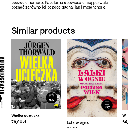
poczucie humoru. Fabularna opowieść o niej pozwala
poznać zarówno jej pogodę ducha, jak i melancholię.
Similar products
Buy
Buy
Wielka ucieczka
W c
79,90 zł
64,
Lalki w ogniu