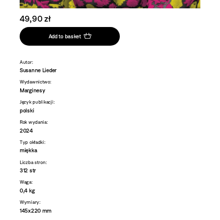
49,90 zł
Add to basket
Autor:
Susanne Lieder
Wydawnictwo:
Marginesy
Język publikacji:
polski
Rok wydania:
2024
Typ okładki:
miękka
Liczba stron:
312 str
Waga:
0,4 kg
Wymiary:
145x220 mm