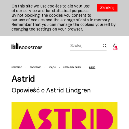
Przejdź
On this site we use cookies to aid your use
Do
Zamknij
of our service and for statistical purposes.
Treści
By not blocking the cookies you consent to
our use of cookies and the storage of data in memory.
Remember that you can manage the cookies yourself by
changing the settings on your browser.
0
0,00
Bookstore
HOMEPAGE
BOOKSTORE
KSIĄŻKI
LITERATURA FAKTU
ASTRID
-
Astrid
szablon
Opowieść o Astrid Lindgren
szczegóły