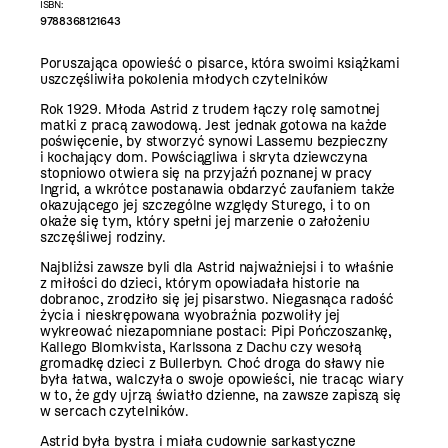
ISBN:
9788368121643
Poruszająca opowieść o pisarce, która swoimi książkami
uszczęśliwiła pokolenia młodych czytelników
Rok 1929. Młoda Astrid z trudem łączy rolę samotnej
matki z pracą zawodową. Jest jednak gotowa na każde
poświęcenie, by stworzyć synowi Lassemu bezpieczny
i kochający dom. Powściągliwa i skryta dziewczyna
stopniowo otwiera się na przyjaźń poznanej w pracy
Ingrid, a wkrótce postanawia obdarzyć zaufaniem także
okazującego jej szczególne względy Sturego, i to on
okaże się tym, który spełni jej marzenie o założeniu
szczęśliwej rodziny.
Najbliżsi zawsze byli dla Astrid najważniejsi i to właśnie
z miłości do dzieci, którym opowiadała historie na
dobranoc, zrodziło się jej pisarstwo. Niegasnąca radość
życia i nieskrępowana wyobraźnia pozwoliły jej
wykreować niezapomniane postaci: Pipi Pończoszankę,
Kallego Blomkvista, Karlssona z Dachu czy wesołą
gromadkę dzieci z Bullerbyn. Choć droga do sławy nie
była łatwa, walczyła o swoje opowieści, nie tracąc wiary
w to, że gdy ujrzą światło dzienne, na zawsze zapiszą się
w sercach czytelników.
Astrid była bystra i miała cudownie sarkastyczne