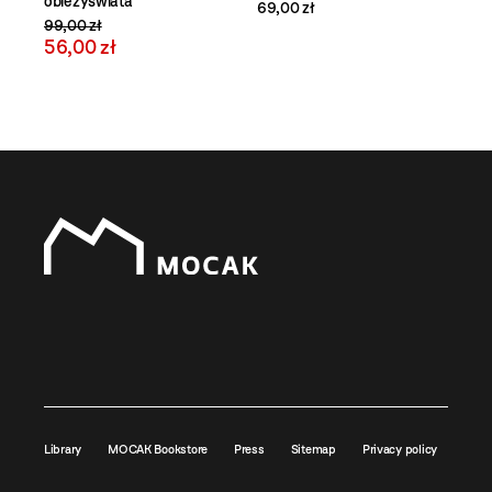
obieżyświata
69,00 zł
99,00 zł
56,00 zł
Library
MOCAK Bookstore
Press
Sitemap
Privacy policy