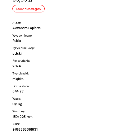
Towar niedostępny
Autor:
Alexandra Lapierre
Wydawnictwo:
Rebis
Język publikacji:
polski
Rok wydania:
2024
Typ okładki:
miękka
Liczba stron:
544 str
Waga:
0,8 kg
Wymiary:
150x225 mm
ISBN:
9788383381831