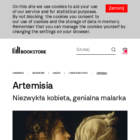
Przejdź
On this site we use cookies to aid your use
Do
Zamknij
of our service and for statistical purposes.
Treści
By not blocking the cookies you consent to
our use of cookies and the storage of data in memory.
Remember that you can manage the cookies yourself by
changing the settings on your browser.
0
0,00
Bookstore
HOMEPAGE
BOOKSTORE
KSIĄŻKI
LITERATURA FAKTU
ARTEMISIA
-
Artemisia
szablon
Niezwykła kobieta, genialna malarka
szczegóły