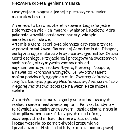
Niezwykła kobieta, genialna malarka
Fascynująca biografia jednej z pierwszych wielkich
malarek w historii.
Artemisia
to barwna, zbeletryzowana biografia jednej
z pierwszych wielkich malarek w historii. Kobiety, która
pokonała wszelkie społeczne bariery, zdobyła
niezależność i sławę.
Artemisia Gentileschi była pierwszą artystką przyjętą
w poczet prestiżowej florenckiej Accademia del Disegno,
córką znanego malarza z kręgu caravaggionistów, Orazia
Gentileschiego. Przyjaciółka i protegowana ówczesnych
osobistości, otrzymywała zamówienia od
najznamienitszych rodów Rzymu, Florencji, Neapolu,
a nawet od koronowanych głów. Jej wybitny talent
można podziwiać, oglądając m.in.
Zuzannę i starców,
Judytę obcinającą głowę Holofernesowi, Autoportret czy
Alegorię malarstwa,
zdobiące najważniejsze muzea
świata.
Artemisia
– osadzona w sugestywnie odmalowanych
realiach siedemnastowiecznej Italii, Paryża, Londynu –
to również z wielkim znawstwem i pasją opisana historia
skomplikowanych uczuć łączących ojca i córkę,
oscylujących od miłości do nienawiści, od żalu
i rozgoryczenia po pełne tkliwości zrozumienie
i przebaczenie. Historia kobiety, która za pomocą swej