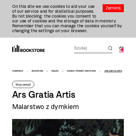
Przejdź
On this site we use cookies to aid your use
Do
Zamknij
of our service and for statistical purposes.
Treści
By not blocking the cookies you consent to
our use of cookies and the storage of data in memory.
Remember that you can manage the cookies yourself by
changing the settings on your browser.
0
0,00
Bookstore
HOMEPAGE
BOOKSTORE
KSIĄŻKI
KOMIKS I POWIEŚĆ GRAFICZNA
ARS GRATIA ARTIS
-
Wyprzedaż!
szablon
Ars Gratia Artis
szczegóły
Malarstwo z dymkiem