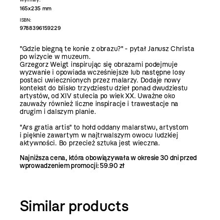
165x235 mm
ISBN:
9788396159229
"Gdzie biegną te konie z obrazu?" - pytał Janusz Christa
po wizycie w muzeum.
Grzegorz Weigt inspirując się obrazami podejmuje
wyzwanie i opowiada wcześniejsze lub następne losy
postaci uwiecznionych przez malarzy. Dodaje nowy
kontekst do blisko trzydziestu dzieł ponad dwudziestu
artystów, od XIV stulecia po wiek XX. Uważne oko
zauważy również liczne inspiracje i trawestacje na
drugim i dalszym planie.
"Ars gratia artis" to hołd oddany malarstwu, artystom
i pięknie zawartym w najtrwalszym owocu ludzkiej
aktywności. Bo przecież sztuka jest wieczna.
Najniższa cena, która obowiązywała w okresie 30 dni przed
wprowadzeniem promocji:
59.90 zł
Similar products