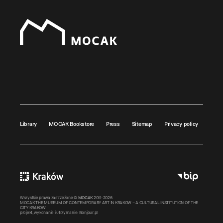
Library
MOCAK Bookstore
Press
Sitemap
Privacy policy
Wszystkie prawa zastrzeżone ©
MOCAK
2011-2026
MOCAK THE MUSEUM OF CONTEMPORARY ART IN KRAKOW – A CULTURAL INSTITUTION OF THE
CITY KRAKOW
projekt, wykonanie i utrzymanie:
Bonjour.pl