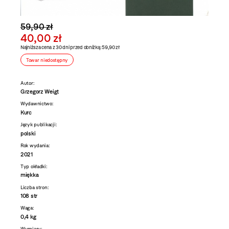
59,90 zł
40,00 zł
Najniższa cena z 30 dni przed obniżką: 59,90 zł
Towar niedostępny
Autor:
Grzegorz Weigt
Wydawnictwo:
Kurc
Język publikacji:
polski
Rok wydania:
2021
Typ okładki:
miękka
Liczba stron:
108 str
Waga:
0,4 kg
Wymiary: