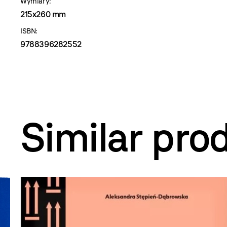
Wymiary:
215x260 mm
ISBN:
9788396282552
Similar pro