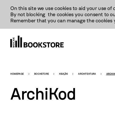
Przejdź
On this site we use cookies to aid your use of 
Do
By not blocking the cookies you consent to ou
Treści
Remember that you can manage the cookies yo
Bookstore
HOMEPAGE
BOOKSTORE
KSIĄŻKI
ARCHITEKTURA
ARCHI
ArchiKod
-