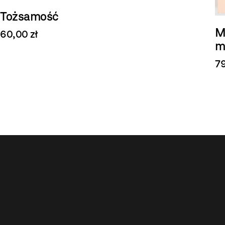
Tożsamość
M
60,00 zł
m
79