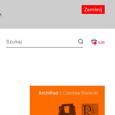
Zamknij
.
0,00
0