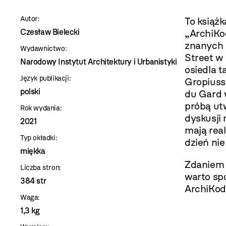
szablon
Autor:
To książk
szczegóły
Czesław Bielecki
„ArchiKo
znanych 
Wydawnictwo:
Street w
Narodowy Instytut Architektury i Urbanistyki
osiedla 
Język publikacji:
Gropiusst
polski
du Gard 
próbą ut
Rok wydania:
dyskusji
2021
mają real
Typ okładki:
dzień nie
miękka
Zdaniem 
Liczba stron:
warto sp
384 str
ArchiKod
Waga:
1,3 kg