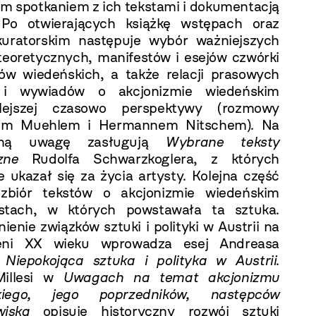
m spotkaniem z ich tekstami i dokumentacją
 Po otwierających książkę wstępach oraz
kuratorskim następuje wybór ważniejszych
teoretycznych, manifestów i esejów czwórki
tów wiedeńskich, a także relacji prasowych
 i wywiadów o akcjonizmie wiedeńskim
lejszej czasowo perspektywy (rozmowy
em Muehlem i Hermannem Nitschem). Na
ólną uwagę zasługują
Wybrane teksty
czne
Rudolfa Schwarzkoglera, z których
e ukazał się za życia artysty. Kolejna część
 zbiór tekstów o akcjonizmie wiedeńskim
kstach, w których powstawała ta sztuka.
enie związków sztuki i polityki w Austrii na
zeni XX wieku wprowadza esej Andreasa
a
Niepokojąca sztuka i polityka w Austrii
.
illesi w
Uwagach na temat akcjonizmu
kiego, jego poprzedników, następców
wiska
opisuje historyczny rozwój sztuki