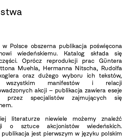
ństwa
 w Polsce obszerna publikacja poświęcona
zmowi wiedeńskiemu. Katalog składa się
części. Oprócz reprodukcji prac Güntera
ttona Muehla, Hermanna Nitscha, Rudolfa
koglera oraz dużego wyboru ich tekstów,
 wszystkim manifestów i relacji
owadzonych akcji – publikacja zawiera eseje
e przez specjalistów zajmujących się
mem.
iej literaturze niewiele możemy znaleźć
cji o sztuce akcjonistów wiedeńskich.
a publikacja jest pierwszym w języku polskim