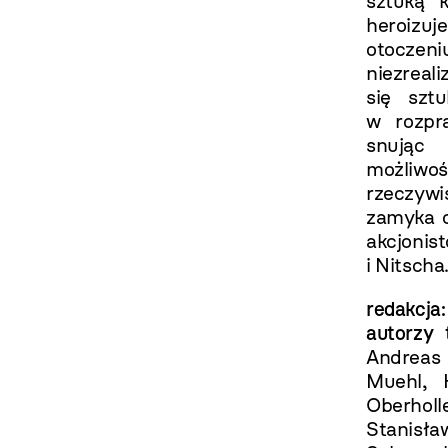
sztuką k
heroizuj
otocze
niezreal
się szt
w rozp
snując
możliwo
rzeczyw
zamyka o
akcjoni
i Nitscha
redakcja:
autorzy 
Andreas 
Muehl, 
Oberholl
Stanis