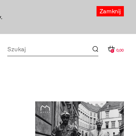
Zamknij
.
0,00
0