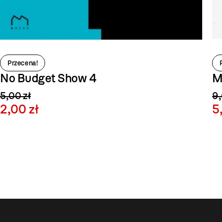
Przecena!
No Budget Show 4
M
5,00 zł
9,
2,00 zł
5