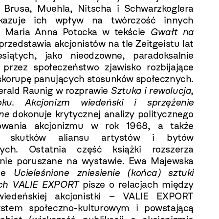
 Brusa, Muehla, Nitscha i Schwarzkoglera
kazuje ich wpływ na twórczość innych
. Maria Anna Potocka w tekście
Gwałt na
przedstawia akcjonistów na tle Zeitgeistu lat
esiątych, jako nieodzowne, paradoksalnie
przez społeczeństwo zjawisko rozbijające
skorupę panujących stosunków społecznych.
Gerald Raunig w rozprawie
Sztuka i rewolucja,
oku
.
Akcjonizm wiedeński i sprzężenie
ne
dokonuje krytycznej analizy politycznego
owania akcjonizmu w rok 1968, a także
h skutków aliansu artystów i bytów
znych. Ostatnia część książki rozszerza
nie poruszane na wystawie. Ewa Majewska
cie
Ucieleśnione zniesienie (końca) sztuki
ch VALIE EXPORT
pisze o relacjach między
wiedeńskiej akcjonistki – VALIE EXPORT
kstem społeczno-kulturowym i powstającą