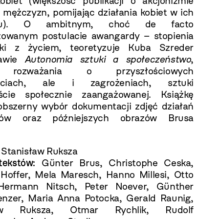
obiet (większość publikacji o akcjonizmie
e mężczyzn, pomijając działania kobiet w ich
niu). O ambitnym, choć de facto
izowanym postulacie awangardy – stopienia
uki z życiem, teoretyzuje Kuba Szreder
rawie
Autonomia sztuki a społeczeństwo
,
 rozważania o przyszłościowych
ściach, ale i zagrożeniach, sztuki
iście społecznie zaangażowanej. Książkę
bszerny wybór dokumentacji zdjęć działań
stów oraz późniejszych obrazów Brusa
.
Stanisław Ruksza
tekstów:
Günter Brus, Christophe Ceska,
Hoffer, Mela Maresch, Hanno Millesi, Otto
Hermann Nitsch, Peter Noever, Günther
enzer, Maria Anna Potocka, Gerald Raunig,
ław Ruksza, Otmar Rychlik, Rudolf