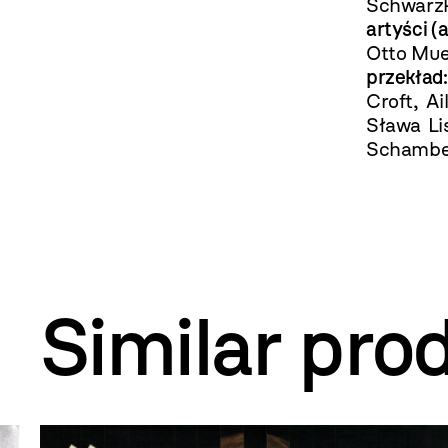
Schwarzk
artyści 
Otto Mue
przekła
Croft, A
Sława Lis
Schamber
Similar pro