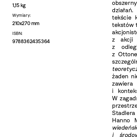
obszerny
1,15 kg
działań.
Wymiary:
tekście 
210x270 mm
tekstów 
akcjonis
ISBN:
z akcji
9788362435364
z odleg
z Otton
szczeg
teorety
żaden ni
zawiera
i konte
W zagadni
przestr
Stadler
Hanno M
wiedeńs
i środo