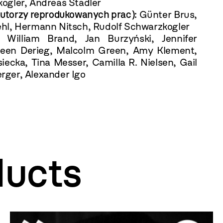
ogler, Andreas Stadler
(autorzy reprodukowanych prac):
Günter Brus,
hl, Hermann Nitsch, Rudolf Schwarzkogler
d:
William Brand, Jan Burzyński, Jennifer
ileen Derieg, Malcolm Green, Amy Klement,
iecka, Tina Messer, Camilla R. Nielsen, Gail
ger, Alexander Igo
ducts