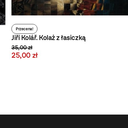
Przecena!
Jiří Kolář. Kolaż z łasiczką
35,00 zł
25,00 zł