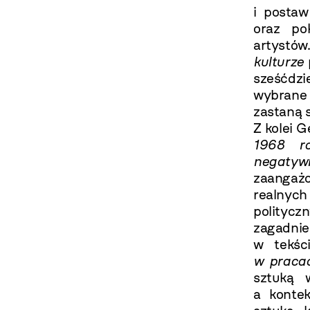
i postaw
oraz po
artystów
kulturze
sześćdzi
wybrane 
zastaną 
Z kolei 
1968 r
negatyw
zaangaż
realnyc
polityc
zagadnie
w tekś
w praca
sztuką 
a konte