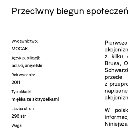
szablon
Przeciwny biegun społecze
szczegóły
Wydawnictwo:
Pierwsza
MOCAK
akcjoni
z kilku 
Język publikacji:
Brusa, O
polski, angielski
Schwarz
Rok wydania:
przede
2011
z przepr
napisan
Typ okładki:
akcjoniz
miękka ze skrzydełkami
Liczba stron:
W polsk
296 str
informa
Niniejsz
Waga: