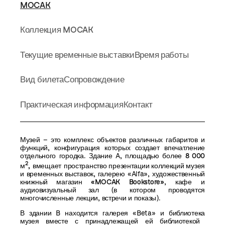
MOCAK
Коллекция MOCAK
Текущие временные выставки
Время работы
Вид билета
Сопровождение
Практическая информация
Контакт
Музей – это комплекс объектов различных габаритов и
функций, конфигурация которых создает впечатление
отдельного городка. Здание A, площадью более
8 000
2
м
,
вмещает
пространство презентации коллекций музея
и временных выставок, галерею «Alfa»,
художественный
книжный магазин «
MOCAK Bookstore
»
,
кафе
и
аудиовизуальный зал
(в котором проводятся
многочисленные лекции, встречи и показы).
В здании B находится галерея «Beta» и
библиотека
музея
вместе с принадлежащей ей библиотекой