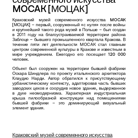
MOCAK [МОЦАК]
Краковский музей современного искусства MOCAK
[МОЦАК]
– первый, сооруженный «с нуля» после войны
и крупнейший такого рода музей в Польше – был создан
в 2011 году на благоустраиваемой территории района
Заблоце – бывшего промышленного квартала Кракова. В
течение пяти лет деятельности MOCAK стал главным
центром современной культуры в Кракове и известным в
мире учреждением.
Ежегодно его посещает 120 000
человек.
Объект был
сооружен на территории бывшей фабрики
Оскара Шиндлера
по проекту итальянского архитектора
Клаудио Нарди. Автор обратился к присутствующему
урбанистическому контексту,
адаптировав часть бывших
заводских цехов
и соорудив новое здание, выдержанное
в духе неомодернизма. Характерная индустриальная
крыша пилообразной конструкции над помещениями
бывшей фабрики – это доминирующий визуальный
элемент здания.
Краковский музей современного искусства