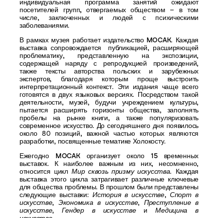
индивидуальная программа занятий ожидают
посетителей
групп, отвергаемых обществом
– в том
числе, заключенных и людей с психическими
заболеваниями.
В рамках музея работает
издательство MOCAK
. Каждая
выставка сопровождается публикацией, расширяющей
проблематику, представленную на экспозиции,
содержащей наряду с репродукцией произведений,
также тексты авторства польских и зарубежных
экспертов, благодаря которым проще выстроить
интерпретационный контекст. Эти издания чаще всего
готовятся в двух языковых версиях. Посредством такой
деятельности, музей, будучи учреждением культуры,
пытается расширять горизонты общества, заполнять
пробелы на рынке книги, а также популяризовать
современное искусство. До сегодняшнего дня появилось
около 80 позиций, важной частью которых являются
разработки, посвященные тематике Холокосту.
Ежегодно MOCAK организует около 15 временных
выставок
. К наиболее важным из них, несомненно,
относится цикл
Мир сквозь призму искусства
. Каждая
выставка этого цикла затрагивает различные ключевые
для общества проблемы. В прошлом были представлены
следующие выставки:
История в искусстве
,
Спорт в
искусстве
,
Экономика в искусстве
,
Преступление в
искусстве
,
Гендер в искусстве
и
Медицина в