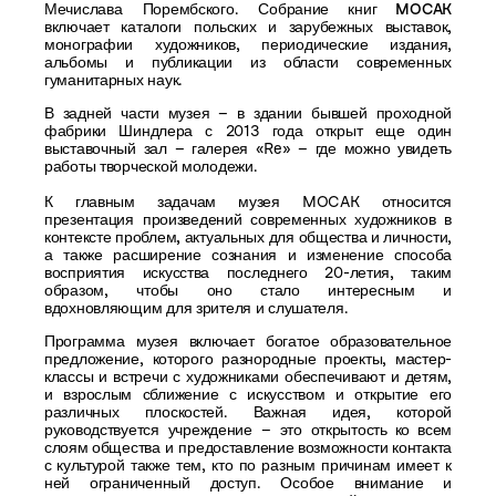
Мечислава Порембского.
Собрание книг MOCAK
включает каталоги польских и зарубежных выставок,
монографии художников, периодические издания,
альбомы и публикации из области современных
гуманитарных наук.
В задней части музея – в здании бывшей проходной
фабрики Шиндлера с 2013 года открыт еще один
выставочный зал – галерея «Re» – где можно увидеть
работы творческой молодежи.
К главным задачам музея MOCAK относится
презентация произведений современных художников в
контексте проблем, актуальных для общества и личности
,
а также расширение сознания и изменение способа
восприятия искусства последнего 20-летия, таким
образом, чтобы оно стало интересным и
вдохновляющим для зрителя и слушателя.
Программа музея включает
богатое
образовательное
предложение
, которого разнородные проекты, мастер-
классы и встречи с художниками обеспечивают и детям,
и взрослым сближение с искусством и открытие его
различных плоскостей. Важная идея, которой
руководствуется учреждение – это
открытость ко всем
слоям общества
и
предоставление возможности контакта
с культурой
также тем, кто по разным причинам имеет к
ней ограниченный доступ. Особое внимание и