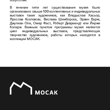
искусстве
.
В течение пяти лет существования музея было
организовано
свыше
100 коллективных
и индивидуальных
выставок
таких художников, как
Владыслав Хасьор
,
Ярослав Козловски
,
Вислава Шимборска
,
Эрвин Вурм
,
Джулиан Опи
,
Омер Фаст
,
Роберт Девриендт
или
Йиржи
Коларж
. Важным пунктом программы музея является
цикл индивидуальных выставок, представляющих
творчество художников, работы которых находятся в
коллекции MOCAK.