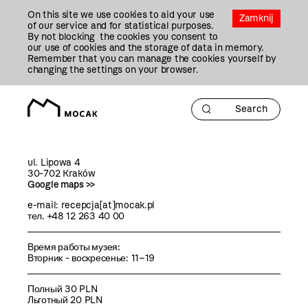
Przejdź
On this site we use cookies to aid your use
Do
Zamknij
of our service and for statistical purposes.
Treści
By not blocking the cookies you consent to
our use of cookies and the storage of data in memory.
Remember that you can manage the cookies yourself by
changing the settings on your browser.
ul. Lipowa 4
30-702 Kraków
Google maps >>
e-mail: recepcja[at]mocak.pl
тел. +48 12 263 40 00
Время работы музея:
Вторник - воскресенье: 11–19
Полный 30 PLN
Льготный 20 PLN