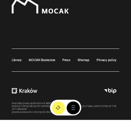
Library
MOCAK Bookstore
Press
Sitemap
Privacy policy
Wszystkie prawa zastrzeżone ©
MOCAK
2011-2026
MOCAK THE MUSEUM OF CONTEMPORARY ART IN KRAKOW – A CULTURAL INSTITUTION OF THE
CITY KRAKOW
projekt, wykonanie i utrzymanie:
Bonjour.pl