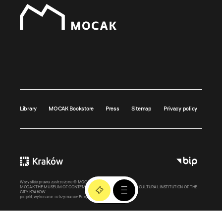
Library
MOCAK Bookstore
Press
Sitemap
Privacy policy
Wszystkie prawa zastrzeżone ©
MOCAK
2011-2026
MOCAK THE MUSEUM OF CONTEMPORARY ART IN KRAKOW – A CULTURAL INSTITUTION OF THE
CITY KRAKOW
projekt, wykonanie i utrzymanie:
Bonjour.pl