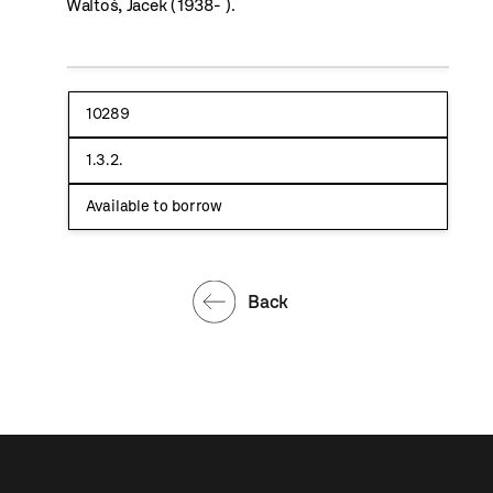
Waltoś, Jacek (1938- ).
10289
1.3.2.
Available to borrow
Back