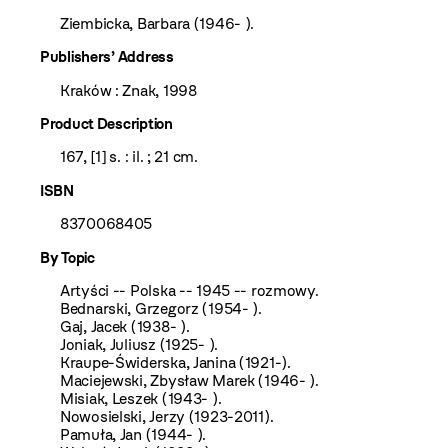
Ziembicka, Barbara (1946- ).
Publishers’ Address
Kraków : Znak, 1998
Product Description
167, [1] s. : il. ; 21 cm.
ISBN
8370068405
By Topic
Artyści -- Polska -- 1945 -- rozmowy.
Bednarski, Grzegorz (1954- ).
Gaj, Jacek (1938- ).
Joniak, Juliusz (1925- ).
Kraupe-Świderska, Janina (1921-).
Maciejewski, Zbysław Marek (1946- ).
Misiak, Leszek (1943- ).
Nowosielski, Jerzy (1923-2011).
Pamuła, Jan (1944- ).