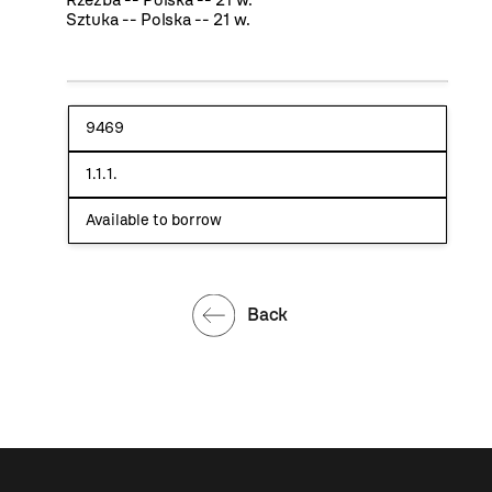
Sztuka -- Polska -- 21 w.
9469
1.1.1.
Available to borrow
Back