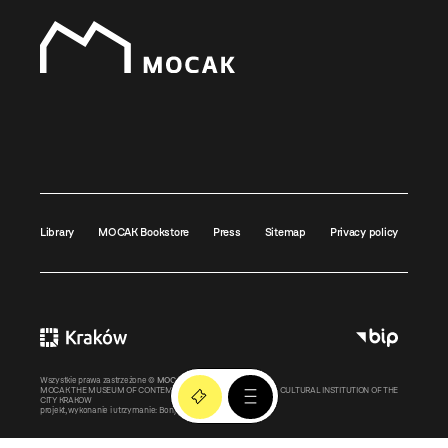
Library
MOCAK Bookstore
Press
Sitemap
Privacy policy
Wszystkie prawa zastrzeżone ©
MOCAK
2011-2026
MOCAK THE MUSEUM OF CONTEMPORARY ART IN KRAKOW – A CULTURAL INSTITUTION OF THE
CITY KRAKOW
projekt, wykonanie i utrzymanie:
Bonjour.pl