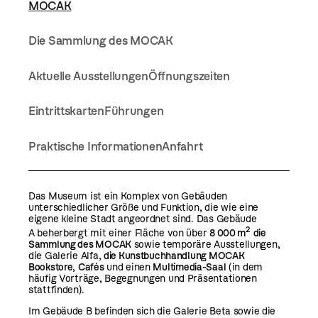
MOCAK
Die Sammlung des MOCAK
Aktuelle Ausstellungen
Öffnungszeiten
Eintrittskarten
Führungen
Praktische Informationen
Anfahrt
Das Museum ist ein Komplex von Gebäuden
unterschiedlicher Größe und Funktion, die wie eine
eigene kleine Stadt angeordnet sind. Das Gebäude
2
A beherbergt mit einer Fläche von über
8 000 m
die
Sammlung des MOCAK
sowie temporäre Ausstellungen,
die Galerie Alfa,
die Kunstbuchhandlung
MOCAK
Bookstore
,
Cafés
und einen
Multimedia-Saal
(in dem
häufig Vorträge, Begegnungen und Präsentationen
stattfinden).
Im Gebäude B befinden sich die Galerie Beta sowie die