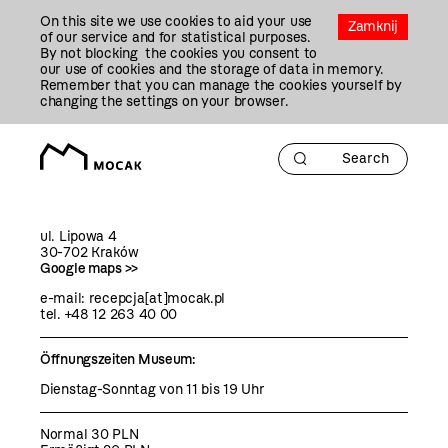
Przejdź
On this site we use cookies to aid your use
Do
Zamknij
of our service and for statistical purposes.
Treści
By not blocking the cookies you consent to
our use of cookies and the storage of data in memory.
Remember that you can manage the cookies yourself by
changing the settings on your browser.
ul. Lipowa 4
30-702 Kraków
Google maps >>
e-mail: recepcja[at]mocak.pl
tel. +48 12 263 40 00
Öffnungszeiten Museum:
Dienstag-Sonntag von 11 bis 19 Uhr
Normal 30 PLN