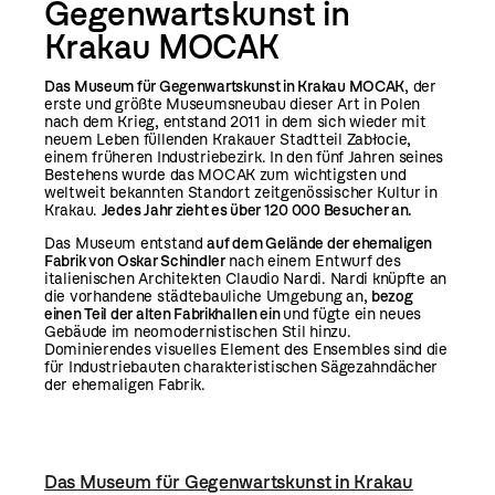
Gegenwartskunst in
Krakau MOCAK
Das Museum für Gegenwartskunst in Krakau MOCAK
, der
erste und größte Museumsneubau dieser Art in Polen
nach dem Krieg, entstand 2011 in dem sich wieder mit
neuem Leben füllenden Krakauer Stadtteil Zabłocie,
einem früheren Industriebezirk. In den fünf Jahren seines
Bestehens wurde das MOCAK zum wichtigsten und
weltweit bekannten Standort zeitgenössischer Kultur in
Krakau.
Jedes Jahr zieht es über 120 000 Besucher an.
Das Museum entstand
auf dem Gelände der ehemaligen
Fabrik von Oskar Schindler
nach einem Entwurf des
italienischen Architekten Claudio Nardi. Nardi knüpfte an
die vorhandene städtebauliche Umgebung an,
bezog
einen Teil der alten Fabrikhallen ein
und fügte ein neues
Gebäude im neomodernistischen Stil hinzu.
Dominierendes visuelles Element des Ensembles sind die
für Industriebauten charakteristischen Sägezahndächer
der ehemaligen Fabrik.
Das Museum für Gegenwartskunst in Krakau