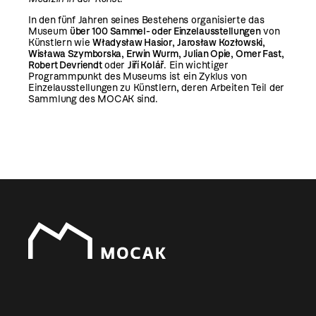
In den fünf Jahren seines Bestehens organisierte das
Museum
über
100 Sammel- oder Einzelausstellungen
von
Künstlern wie
Władysław Hasior
,
Jarosław Kozłowski
,
Wisława Szymborska
,
Erwin Wurm
,
Julian Opie
,
Omer Fast
,
Robert Devriendt
oder
Jiří Kolář
. Ein wichtiger
Programmpunkt des Museums ist ein Zyklus von
Einzelausstellungen zu Künstlern, deren Arbeiten Teil der
Sammlung des MOCAK sind.