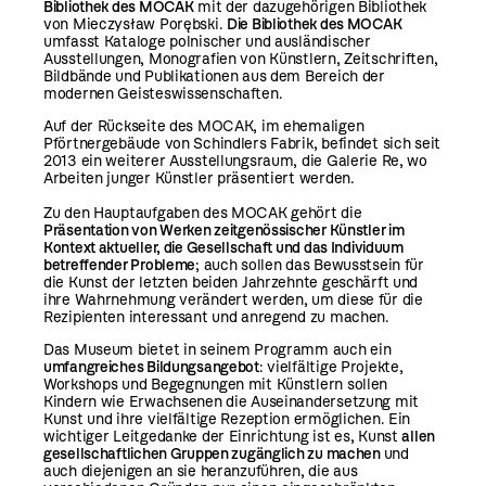
Bibliothek des MOCAK
mit der dazugehörigen Bibliothek
von Mieczysław Porębski.
Die Bibliothek des MOCAK
umfasst Kataloge polnischer und ausländischer
Ausstellungen, Monografien von Künstlern, Zeitschriften,
Bildbände und Publikationen aus dem Bereich der
modernen Geisteswissenschaften.
Auf der Rückseite des MOCAK, im ehemaligen
Pförtnergebäude von Schindlers Fabrik, befindet sich seit
2013 ein weiterer Ausstellungsraum, die Galerie Re, wo
Arbeiten junger Künstler präsentiert werden.
Zu den Hauptaufgaben des MOCAK gehört die
Präsentation von Werken zeitgenössischer Künstler im
Kontext aktueller, die Gesellschaft und das Individuum
betreffender Probleme
; auch sollen das Bewusstsein für
die Kunst der letzten beiden Jahrzehnte geschärft und
ihre Wahrnehmung verändert werden, um diese für die
Rezipienten interessant und anregend zu machen.
Das Museum bietet in seinem Programm auch ein
umfangreiches Bildungsangebot
: vielfältige Projekte,
Workshops und Begegnungen mit Künstlern sollen
Kindern wie Erwachsenen die Auseinandersetzung mit
Kunst und ihre vielfältige Rezeption ermöglichen. Ein
wichtiger Leitgedanke der Einrichtung ist es, Kunst
allen
gesellschaftlichen Gruppen zugänglich zu machen
und
auch diejenigen an sie heranzuführen, die aus