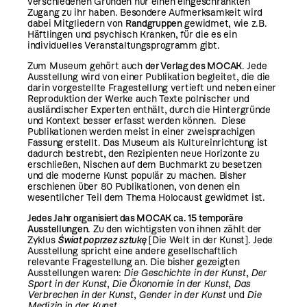
verschiedenen Gründen nur einen eingeschränkten
Zugang zu ihr haben. Besondere Aufmerksamkeit wird
dabei Mitgliedern von
Randgruppen
gewidmet, wie z.B.
Häftlingen und psychisch Kranken, für die es ein
individuelles Veranstaltungsprogramm gibt.
Zum Museum gehört auch
der Verlag des MOCAK
. Jede
Ausstellung wird von einer Publikation begleitet, die die
darin vorgestellte Fragestellung vertieft und neben einer
Reproduktion der Werke auch Texte polnischer und
ausländischer Experten enthält, durch die Hintergründe
und Kontext besser erfasst werden können. Diese
Publikationen werden meist in einer zweisprachigen
Fassung erstellt. Das Museum als Kultureinrichtung ist
dadurch bestrebt, den Rezipienten neue Horizonte zu
erschließen, Nischen auf dem Buchmarkt zu besetzen
und die moderne Kunst populär zu machen. Bisher
erschienen über 80 Publikationen, von denen ein
wesentlicher Teil dem Thema Holocaust gewidmet ist.
Jedes Jahr organisiert das MOCAK ca. 15 temporäre
Ausstellungen
. Zu den wichtigsten von ihnen zählt der
Zyklus
Świat poprzez sztukę
[Die Welt in der Kunst]. Jede
Ausstellung spricht eine andere gesellschaftlich
relevante Fragestellung an. Die bisher gezeigten
Ausstellungen waren:
Die Geschichte in der Kunst
,
Der
Sport in der Kunst
,
Die Ökonomie in der Kunst
,
Das
Verbrechen in der Kunst
,
Gender in der Kunst
und
Die
Medizin in der Kunst
.